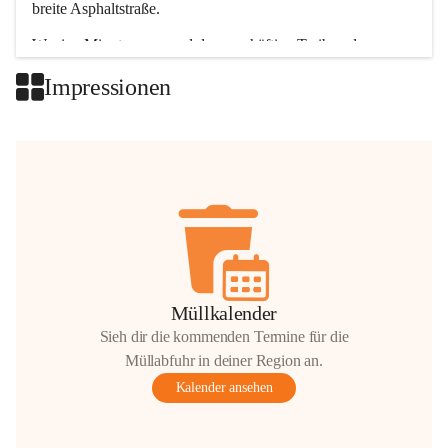
breite Asphaltstraße. 
Wenige Minuten nur, und das geschäftige Treiben der 
Talgemeinden sorgt für abwechslungsreiche Möglichkeiten.
Impressionen
+2
Müllkalender
Sieh dir die kommenden Termine für die
Müllabfuhr in deiner Region an.
Kalender ansehen