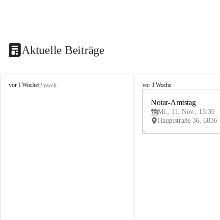
Aktuelle Beiträge
V
V
vor 1 Woche
vor 1 Woche
Umwelt
i
i
k
k
Notar-Amtstag
t
t
Mi., 11. Nov., 15:30
o
o
r
r
s
s
b
b
e
e
r
r
g
g