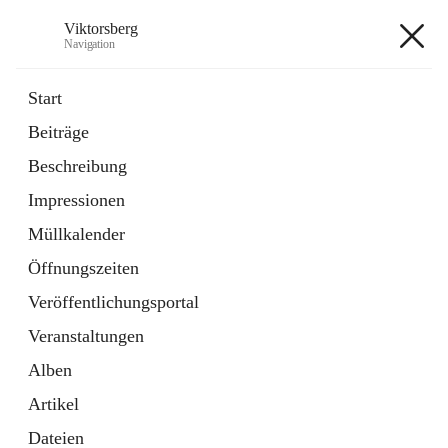
Viktorsberg
Navigation
Viktorsberg
Start
Beiträge
Gemeindepolitik
Beschreibung
1 Schnellzugriff
Impressionen
Bürgerservice
10 Schnellzugriffe
Müllkalender
Öffnungszeiten
+8
Veröffentlichungsportal
Veranstaltungen
Alben
Artikel
Hauptadresse
Dateien