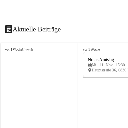
Aktuelle Beiträge
V
V
vor 1 Woche
vor 1 Woche
Umwelt
i
i
k
k
Notar-Amtstag
t
t
Mi., 11. Nov., 15:30
o
o
r
r
s
s
b
b
e
e
r
r
g
g