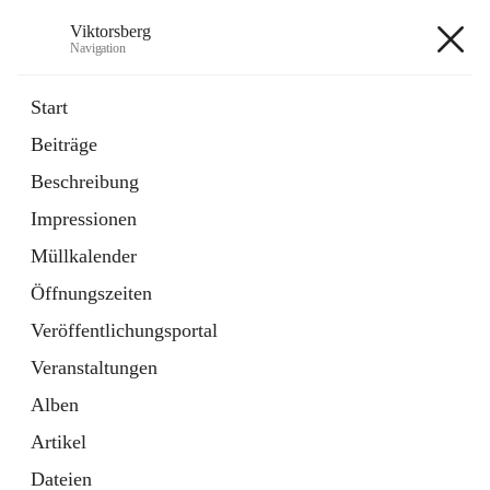
Viktorsberg
Navigation
Viktorsberg
Start
Beiträge
Gemeindepolitik
Beschreibung
1 Schnellzugriff
Impressionen
Bürgerservice
10 Schnellzugriffe
Müllkalender
Öffnungszeiten
+8
Veröffentlichungsportal
Veranstaltungen
Alben
Artikel
Hauptadresse
Dateien