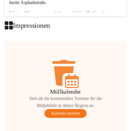
breite Asphaltstraße. 
Wenige Minuten nur, und das geschäftige Treiben der 
Talgemeinden sorgt für abwechslungsreiche Möglichkeiten.
Impressionen
+2
Müllkalender
Sieh dir die kommenden Termine für die
Müllabfuhr in deiner Region an.
Kalender ansehen