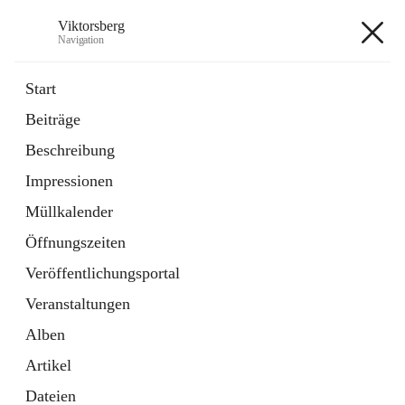
Viktorsberg
Navigation
Viktorsberg
Start
Beiträge
Gemeindepolitik
Beschreibung
1 Schnellzugriff
Impressionen
Bürgerservice
10 Schnellzugriffe
Müllkalender
Öffnungszeiten
+8
Veröffentlichungsportal
Veranstaltungen
Alben
Artikel
Hauptadresse
Dateien