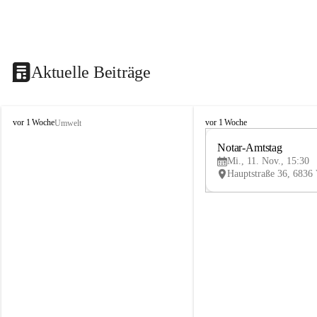
Aktuelle Beiträge
V
V
vor 1 Woche
vor 1 Woche
Umwelt
i
i
k
k
Notar-Amtstag
t
t
Mi., 11. Nov., 15:30
o
o
r
r
s
s
b
b
e
e
r
r
g
g