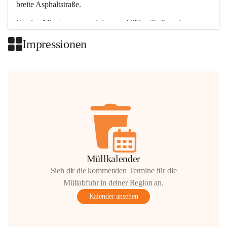
breite Asphaltstraße. 
Wenige Minuten nur, und das geschäftige Treiben der 
Talgemeinden sorgt für abwechslungsreiche Möglichkeiten.
Impressionen
+2
Müllkalender
Sieh dir die kommenden Termine für die
Müllabfuhr in deiner Region an.
Kalender ansehen