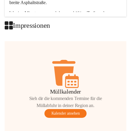
breite Asphaltstraße. 
Wenige Minuten nur, und das geschäftige Treiben der 
Talgemeinden sorgt für abwechslungsreiche Möglichkeiten.
Impressionen
+2
Müllkalender
Sieh dir die kommenden Termine für die
Müllabfuhr in deiner Region an.
Kalender ansehen