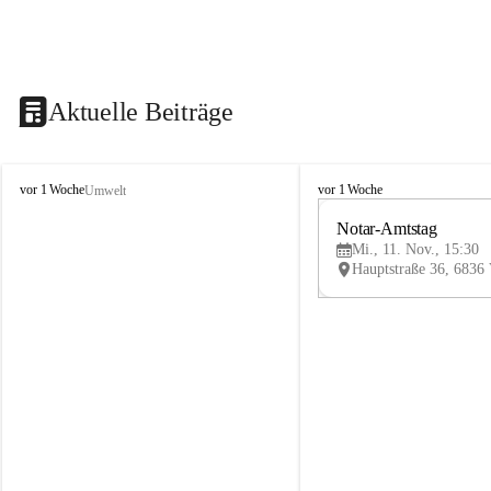
Aktuelle Beiträge
V
V
vor 1 Woche
vor 1 Woche
Umwelt
i
i
k
k
Notar-Amtstag
t
t
Mi., 11. Nov., 15:30
o
o
r
r
s
s
b
b
e
e
r
r
g
g