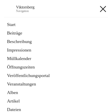
Viktorsberg
Navigation
Viktorsberg
Start
Beiträge
Gemeindepolitik
Beschreibung
1 Schnellzugriff
Impressionen
Bürgerservice
10 Schnellzugriffe
Müllkalender
Öffnungszeiten
+8
Veröffentlichungsportal
Veranstaltungen
Alben
Artikel
Hauptadresse
Dateien