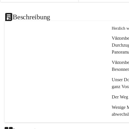
Beschreibung
Herzlich 
Viktorsbe
Durchzugs
Panoramas
Viktorsbe
Besonnenh
Unser Dor
ganz Vora
Der Weg i
Wenige Mi
abwechsl