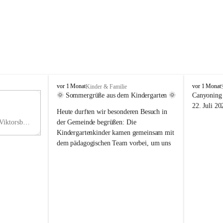
V
V
vor 1 Monat
vor 1 Monat
Kinder & Familie
i
i
🌞 Sommergrüße aus dem Kindergarten 🌞
Canyoning 
k
k
11
22. Juli 20
Heute durften wir besonderen Besuch in 
t
t
NO
o
o
Hauptstraße 36, 6836 Viktorsberg, AUT
der Gemeinde begrüßen: Die 
V
r
r
Kindergartenkinder kamen gemeinsam mit 
s
s
dem pädagogischen Team vorbei, um uns 
b
b
einen schönen Sommer zu wünschen.
e
e
r
r
Vielen Dank für diese liebe Überraschung 
g
g
und die fröhlichen Sommergrüße! Wir 
wünschen allen Kindern, ihren Familien 
sowie dem gesamten Kindergarten-Team 
erholsame, sonnige und wunderschöne 
Sommerferien. 🌼☀️