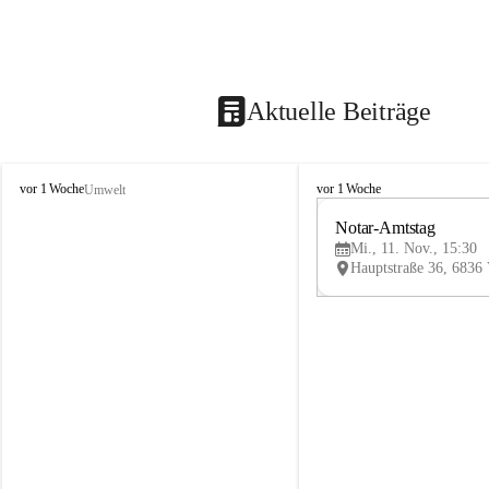
Aktuelle Beiträge
V
V
vor 1 Woche
vor 1 Woche
Umwelt
i
i
k
k
Notar-Amtstag
t
t
Mi., 11. Nov., 15:30
o
o
r
r
s
s
b
b
e
e
r
r
g
g