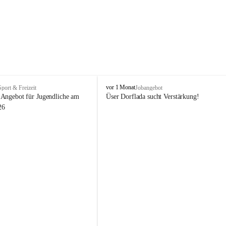
V
vor 1 Monat
Sport & Freizeit
Jobangebot
i
Angebot für Jugendliche am 
Üser Dorflada sucht Verstärkung! 
k
26
t
o
r
s
b
e
r
g