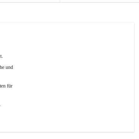
t. 
uhe und 
en für 
 