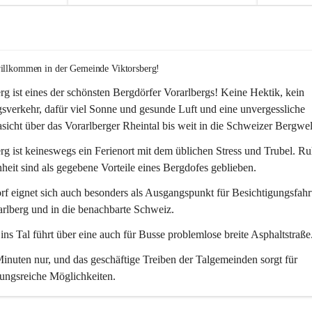
willkommen in der Gemeinde Viktorsberg!
rg ist eines der schönsten Bergdörfer Vorarlbergs! Keine Hektik, kein 
verkehr, dafür viel Sonne und gesunde Luft und eine unvergessliche 
icht über das Vorarlberger Rheintal bis weit in die Schweizer Bergwel
rg ist keineswegs ein Ferienort mit dem üblichen Stress und Trubel. R
eit sind als gegebene Vorteile eines Bergdofes geblieben. 
f eignet sich auch besonders als Ausgangspunkt für Besichtigungsfahrt
rlberg und in die benachbarte Schweiz. 
ns Tal führt über eine auch für Busse problemlose breite Asphaltstraße.
nuten nur, und das geschäftige Treiben der Talgemeinden sorgt für 
ungsreiche Möglichkeiten.