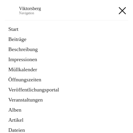
Viktorsberg
Navigation
Viktorsberg
Start
Beiträge
Gemeindepolitik
Beschreibung
1 Schnellzugriff
Impressionen
Bürgerservice
10 Schnellzugriffe
Müllkalender
Öffnungszeiten
+8
Veröffentlichungsportal
Veranstaltungen
Alben
Artikel
Hauptadresse
Dateien