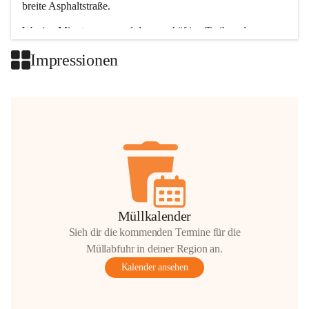
breite Asphaltstraße. 
Wenige Minuten nur, und das geschäftige Treiben der 
Talgemeinden sorgt für abwechslungsreiche Möglichkeiten.
Impressionen
+2
Müllkalender
Sieh dir die kommenden Termine für die
Müllabfuhr in deiner Region an.
Kalender ansehen