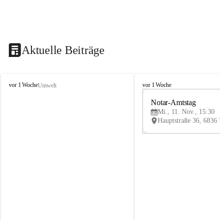
Aktuelle Beiträge
V
V
vor 1 Woche
vor 1 Woche
Umwelt
i
i
k
k
Notar-Amtstag
t
t
Mi., 11. Nov., 15:30
o
o
r
r
s
s
b
b
e
e
r
r
g
g