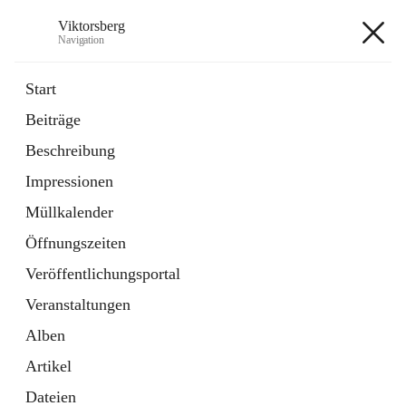
Viktorsberg
Navigation
Viktorsberg
Start
Beiträge
Gemeindepolitik
Beschreibung
1 Schnellzugriff
Impressionen
Bürgerservice
10 Schnellzugriffe
Müllkalender
Öffnungszeiten
+8
Veröffentlichungsportal
Veranstaltungen
Alben
Artikel
Hauptadresse
Dateien