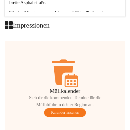
breite Asphaltstraße. 
Wenige Minuten nur, und das geschäftige Treiben der 
Talgemeinden sorgt für abwechslungsreiche Möglichkeiten.
Impressionen
+2
Müllkalender
Sieh dir die kommenden Termine für die
Müllabfuhr in deiner Region an.
Kalender ansehen