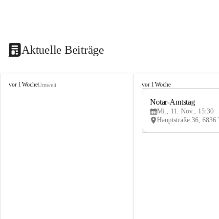
Aktuelle Beiträge
V
V
vor 1 Woche
vor 1 Woche
Umwelt
i
i
k
k
Notar-Amtstag
t
t
Mi., 11. Nov., 15:30
o
o
r
r
s
s
b
b
e
e
r
r
g
g