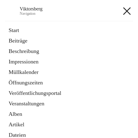
Viktorsberg
Navigation
Viktorsberg
Start
Beiträge
Gemeindepolitik
Beschreibung
1 Schnellzugriff
Impressionen
Bürgerservice
10 Schnellzugriffe
Müllkalender
Öffnungszeiten
+8
Veröffentlichungsportal
Veranstaltungen
Alben
Artikel
Hauptadresse
Dateien