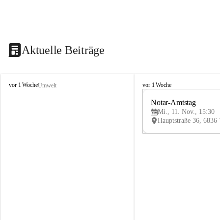
Aktuelle Beiträge
V
V
vor 1 Woche
vor 1 Woche
Umwelt
i
i
k
k
Notar-Amtstag
t
t
Mi., 11. Nov., 15:30
o
o
r
r
s
s
b
b
e
e
r
r
g
g