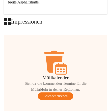
breite Asphaltstraße. 
Wenige Minuten nur, und das geschäftige Treiben der 
Talgemeinden sorgt für abwechslungsreiche Möglichkeiten.
Impressionen
+2
Müllkalender
Sieh dir die kommenden Termine für die
Müllabfuhr in deiner Region an.
Kalender ansehen