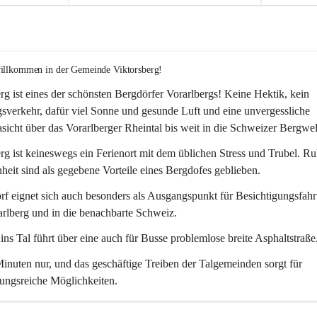
willkommen in der Gemeinde Viktorsberg!
rg ist eines der schönsten Bergdörfer Vorarlbergs! Keine Hektik, kein 
verkehr, dafür viel Sonne und gesunde Luft und eine unvergessliche 
icht über das Vorarlberger Rheintal bis weit in die Schweizer Bergwel
rg ist keineswegs ein Ferienort mit dem üblichen Stress und Trubel. R
eit sind als gegebene Vorteile eines Bergdofes geblieben. 
f eignet sich auch besonders als Ausgangspunkt für Besichtigungsfahrt
rlberg und in die benachbarte Schweiz. 
ns Tal führt über eine auch für Busse problemlose breite Asphaltstraße.
nuten nur, und das geschäftige Treiben der Talgemeinden sorgt für 
ungsreiche Möglichkeiten.