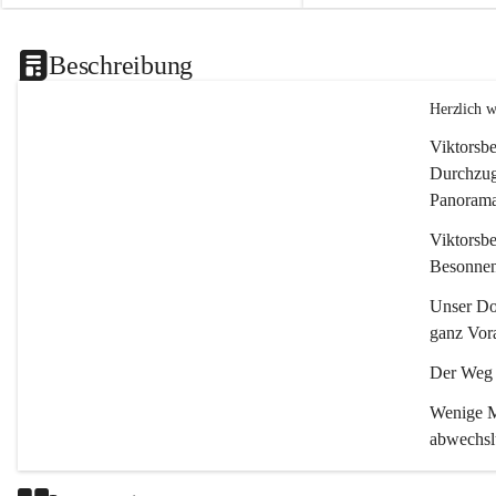
Beschreibung
Herzlich 
Viktorsbe
Durchzugs
Panoramas
Viktorsbe
Besonnenh
Unser Dor
ganz Vora
Der Weg i
Wenige Mi
abwechsl