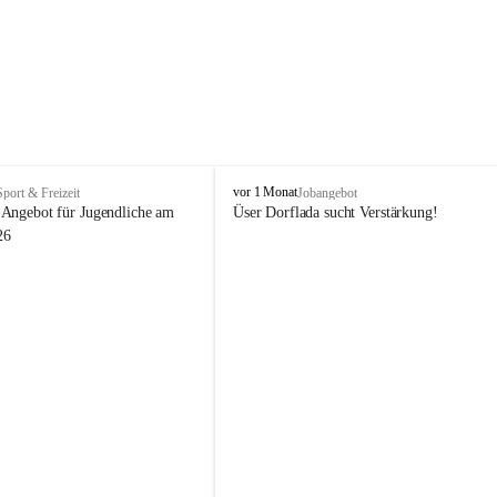
V
vor 1 Monat
Sport & Freizeit
Jobangebot
i
Angebot für Jugendliche am 
Üser Dorflada sucht Verstärkung! 
k
26
t
o
r
s
b
e
r
g