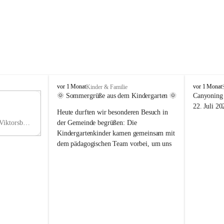
V
V
vor 1 Monat
vor 1 Monat
Kinder & Familie
i
i
🌞 Sommergrüße aus dem Kindergarten 🌞
Canyoning 
k
k
11
22. Juli 20
Heute durften wir besonderen Besuch in 
t
t
NO
o
o
Hauptstraße 36, 6836 Viktorsberg, AUT
der Gemeinde begrüßen: Die 
V
r
r
Kindergartenkinder kamen gemeinsam mit 
s
s
dem pädagogischen Team vorbei, um uns 
b
b
einen schönen Sommer zu wünschen.
e
e
r
r
Vielen Dank für diese liebe Überraschung 
g
g
und die fröhlichen Sommergrüße! Wir 
wünschen allen Kindern, ihren Familien 
sowie dem gesamten Kindergarten-Team 
erholsame, sonnige und wunderschöne 
Sommerferien. 🌼☀️