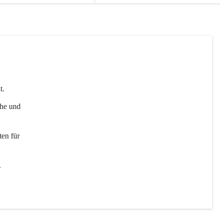
t. 
uhe und 
en für 
 