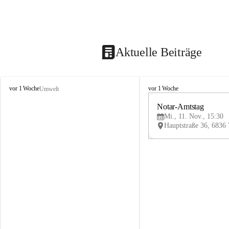
Aktuelle Beiträge
V
V
vor 1 Woche
vor 1 Woche
Umwelt
i
i
k
k
Notar-Amtstag
t
t
Mi., 11. Nov., 15:30
o
o
r
r
s
s
b
b
e
e
r
r
g
g