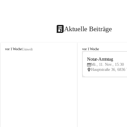
Aktuelle Beiträge
V
V
vor 1 Woche
vor 1 Woche
Umwelt
i
i
k
k
Notar-Amtstag
t
t
Mi., 11. Nov., 15:30
o
o
r
r
s
s
b
b
e
e
r
r
g
g