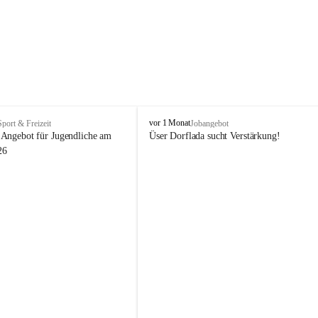
V
vor 1 Monat
Sport & Freizeit
Jobangebot
i
Angebot für Jugendliche am 
Üser Dorflada sucht Verstärkung! 
k
26
t
o
r
s
b
e
r
g