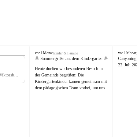
V
V
vor 1 Monat
vor 1 Monat
Kinder & Familie
i
i
🌞 Sommergrüße aus dem Kindergarten 🌞
Canyoning 
k
k
11
22. Juli 20
Heute durften wir besonderen Besuch in 
t
t
NO
o
o
Hauptstraße 36, 6836 Viktorsberg, AUT
der Gemeinde begrüßen: Die 
V
r
r
Kindergartenkinder kamen gemeinsam mit 
s
s
dem pädagogischen Team vorbei, um uns 
b
b
einen schönen Sommer zu wünschen.
e
e
r
r
Vielen Dank für diese liebe Überraschung 
g
g
und die fröhlichen Sommergrüße! Wir 
wünschen allen Kindern, ihren Familien 
sowie dem gesamten Kindergarten-Team 
erholsame, sonnige und wunderschöne 
Sommerferien. 🌼☀️