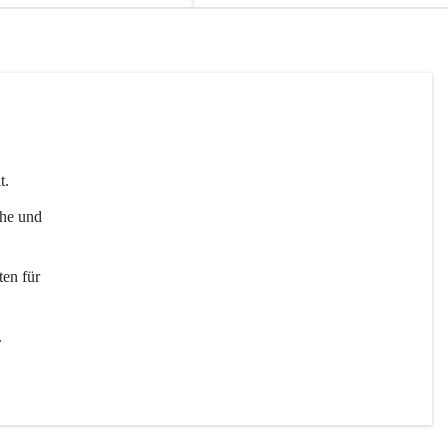
t. 
uhe und 
en für 
 