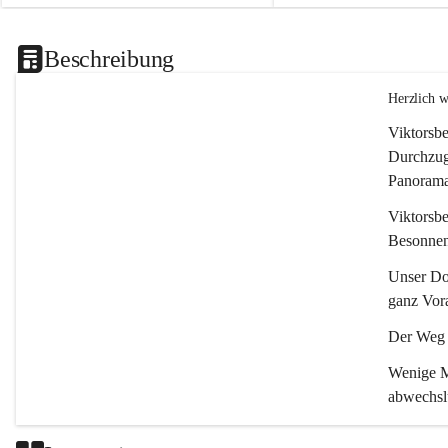
Beschreibung
Herzlich 
Viktorsbe
Durchzugs
Panoramas
Viktorsbe
Besonnenh
Unser Dor
ganz Vora
Der Weg i
Wenige Mi
abwechsl