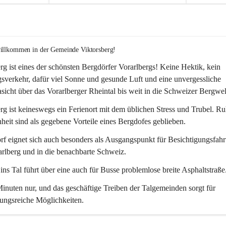
willkommen in der Gemeinde Viktorsberg!
rg ist eines der schönsten Bergdörfer Vorarlbergs! Keine Hektik, kein 
verkehr, dafür viel Sonne und gesunde Luft und eine unvergessliche 
icht über das Vorarlberger Rheintal bis weit in die Schweizer Bergwel
rg ist keineswegs ein Ferienort mit dem üblichen Stress und Trubel. R
eit sind als gegebene Vorteile eines Bergdofes geblieben. 
f eignet sich auch besonders als Ausgangspunkt für Besichtigungsfahrt
rlberg und in die benachbarte Schweiz. 
ns Tal führt über eine auch für Busse problemlose breite Asphaltstraße.
nuten nur, und das geschäftige Treiben der Talgemeinden sorgt für 
ungsreiche Möglichkeiten.