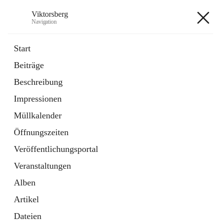
Viktorsberg
Navigation
Viktorsberg
Start
Beiträge
Gemeindepolitik
Beschreibung
1 Schnellzugriff
Impressionen
Bürgerservice
10 Schnellzugriffe
Müllkalender
Öffnungszeiten
+8
Veröffentlichungsportal
Veranstaltungen
Alben
Artikel
Hauptadresse
Dateien