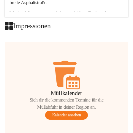
breite Asphaltstraße. 
Wenige Minuten nur, und das geschäftige Treiben der 
Talgemeinden sorgt für abwechslungsreiche Möglichkeiten.
Impressionen
+2
Müllkalender
Sieh dir die kommenden Termine für die
Müllabfuhr in deiner Region an.
Kalender ansehen