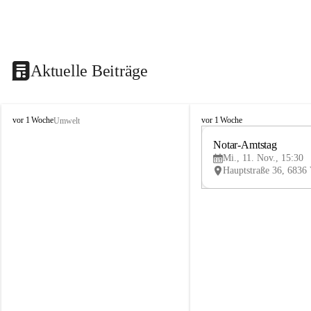
Aktuelle Beiträge
V
V
vor 1 Woche
vor 1 Woche
Umwelt
i
i
k
k
Notar-Amtstag
t
t
Mi., 11. Nov., 15:30
o
o
r
r
s
s
b
b
e
e
r
r
g
g