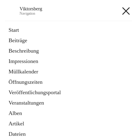
Viktorsberg
Navigation
Viktorsberg
Start
Beiträge
Gemeindepolitik
Beschreibung
1 Schnellzugriff
Impressionen
Bürgerservice
10 Schnellzugriffe
Müllkalender
Öffnungszeiten
+8
Veröffentlichungsportal
Veranstaltungen
Alben
Artikel
Hauptadresse
Dateien