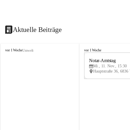
Aktuelle Beiträge
V
V
vor 1 Woche
vor 1 Woche
Umwelt
i
i
k
k
Notar-Amtstag
t
t
Mi., 11. Nov., 15:30
o
o
r
r
s
s
b
b
e
e
r
r
g
g