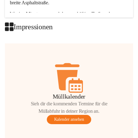
breite Asphaltstraße. 
Wenige Minuten nur, und das geschäftige Treiben der 
Talgemeinden sorgt für abwechslungsreiche Möglichkeiten.
Impressionen
+2
Müllkalender
Sieh dir die kommenden Termine für die
Müllabfuhr in deiner Region an.
Kalender ansehen