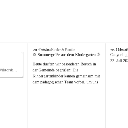
V
V
vor 4 Wochen
vor 1 Monat
Kinder & Familie
i
i
🌞 Sommergrüße aus dem Kindergarten 🌞
Canyoning 
k
k
11
22. Juli 20
Heute durften wir besonderen Besuch in 
t
t
NO
o
o
Hauptstraße 36, 6836 Viktorsberg, AUT
der Gemeinde begrüßen: Die 
V
r
r
Kindergartenkinder kamen gemeinsam mit 
s
s
dem pädagogischen Team vorbei, um uns 
b
b
einen schönen Sommer zu wünschen.
e
e
r
r
Vielen Dank für diese liebe Überraschung 
g
g
und die fröhlichen Sommergrüße! Wir 
wünschen allen Kindern, ihren Familien 
sowie dem gesamten Kindergarten-Team 
erholsame, sonnige und wunderschöne 
Sommerferien. 🌼☀️