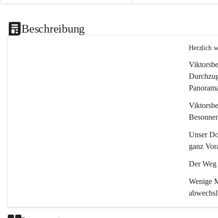
Beschreibung
Herzlich 
Viktorsbe
Durchzugs
Panoramas
Viktorsbe
Besonnenh
Unser Dor
ganz Vora
Der Weg i
Wenige Mi
abwechsl