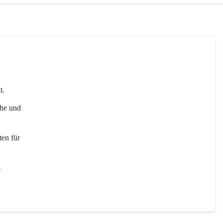
t. 
uhe und 
en für 
 