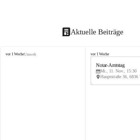
Aktuelle Beiträge
V
V
vor 1 Woche
vor 1 Woche
Umwelt
i
i
k
k
Notar-Amtstag
t
t
Mi., 11. Nov., 15:30
o
o
r
r
s
s
b
b
e
e
r
r
g
g