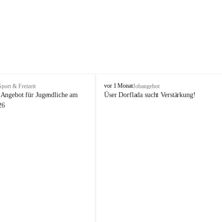
V
vor 1 Monat
Sport & Freizeit
Jobangebot
i
Angebot für Jugendliche am 
Üser Dorflada sucht Verstärkung! 
k
26
t
o
r
s
b
e
r
g