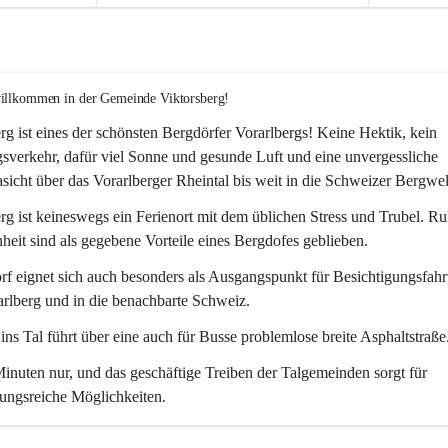
willkommen in der Gemeinde Viktorsberg!
rg ist eines der schönsten Bergdörfer Vorarlbergs! Keine Hektik, kein 
verkehr, dafür viel Sonne und gesunde Luft und eine unvergessliche 
icht über das Vorarlberger Rheintal bis weit in die Schweizer Bergwel
rg ist keineswegs ein Ferienort mit dem üblichen Stress und Trubel. R
eit sind als gegebene Vorteile eines Bergdofes geblieben. 
f eignet sich auch besonders als Ausgangspunkt für Besichtigungsfahrt
rlberg und in die benachbarte Schweiz. 
ns Tal führt über eine auch für Busse problemlose breite Asphaltstraße.
nuten nur, und das geschäftige Treiben der Talgemeinden sorgt für 
ungsreiche Möglichkeiten.