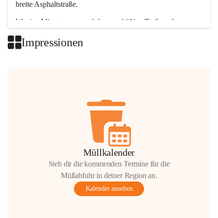
breite Asphaltstraße. 
Wenige Minuten nur, und das geschäftige Treiben der 
Talgemeinden sorgt für abwechslungsreiche Möglichkeiten.
Impressionen
+2
Müllkalender
Sieh dir die kommenden Termine für die
Müllabfuhr in deiner Region an.
Kalender ansehen