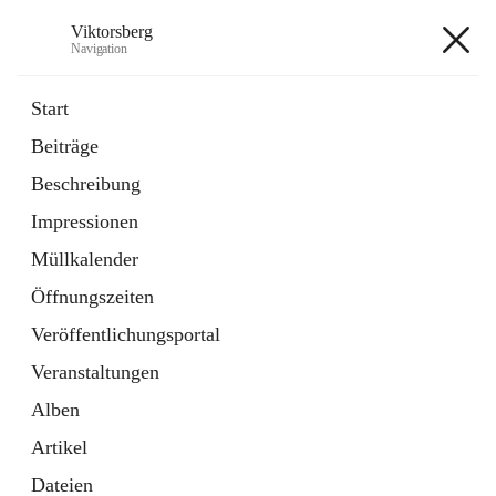
Viktorsberg
Navigation
Viktorsberg
Start
Beiträge
Gemeindepolitik
Beschreibung
1 Schnellzugriff
Impressionen
Bürgerservice
10 Schnellzugriffe
Müllkalender
Öffnungszeiten
+8
Veröffentlichungsportal
Veranstaltungen
Alben
Artikel
Hauptadresse
Dateien