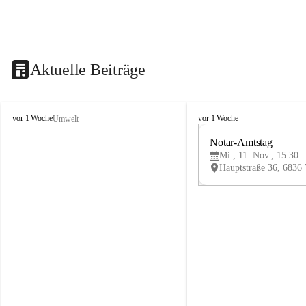
Aktuelle Beiträge
V
V
vor 1 Woche
vor 1 Woche
Umwelt
i
i
k
k
Notar-Amtstag
t
t
Mi., 11. Nov., 15:30
o
o
r
r
s
s
b
b
e
e
r
r
g
g