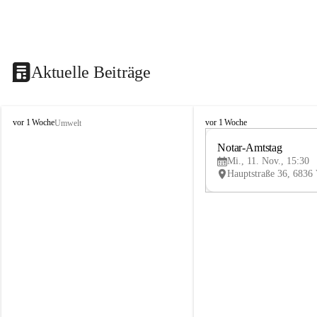
Aktuelle Beiträge
V
V
vor 1 Woche
vor 1 Woche
Umwelt
i
i
k
k
Notar-Amtstag
t
t
Mi., 11. Nov., 15:30
o
o
r
r
s
s
b
b
e
e
r
r
g
g