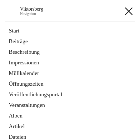
Viktorsberg
Navigation
Viktorsberg
Start
Beiträge
Gemeindepolitik
Beschreibung
1 Schnellzugriff
Impressionen
Bürgerservice
10 Schnellzugriffe
Müllkalender
Öffnungszeiten
+8
Veröffentlichungsportal
Veranstaltungen
Alben
Artikel
Hauptadresse
Dateien