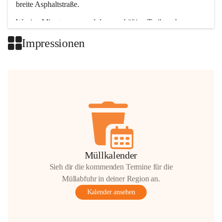
breite Asphaltstraße. 
Wenige Minuten nur, und das geschäftige Treiben der 
Talgemeinden sorgt für abwechslungsreiche Möglichkeiten.
Impressionen
+2
Müllkalender
Sieh dir die kommenden Termine für die
Müllabfuhr in deiner Region an.
Kalender ansehen