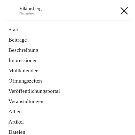
Viktorsberg
Navigation
Viktorsberg
Start
Beiträge
Gemeindepolitik
Beschreibung
1 Schnellzugriff
Impressionen
Bürgerservice
10 Schnellzugriffe
Müllkalender
Öffnungszeiten
+8
Veröffentlichungsportal
Veranstaltungen
Alben
Artikel
Hauptadresse
Dateien