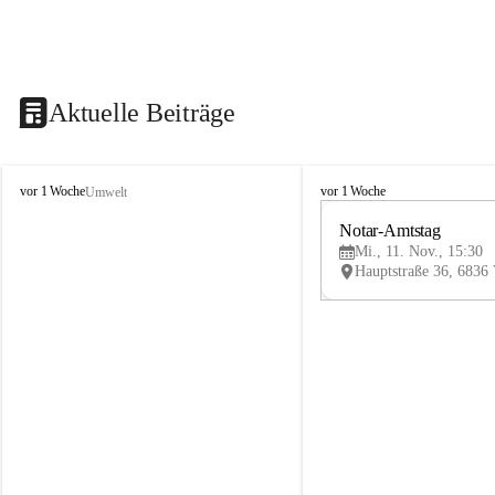
Aktuelle Beiträge
V
V
vor 1 Woche
vor 1 Woche
Umwelt
i
i
k
k
Notar-Amtstag
t
t
Mi., 11. Nov., 15:30
o
o
r
r
s
s
b
b
e
e
r
r
g
g