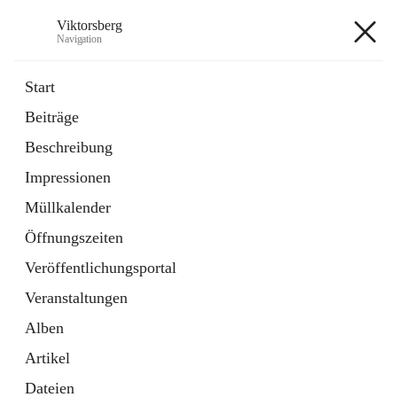
Viktorsberg
Navigation
Viktorsberg
Start
Beiträge
Gemeindepolitik
Beschreibung
1 Schnellzugriff
Impressionen
Bürgerservice
10 Schnellzugriffe
Müllkalender
Öffnungszeiten
+8
Veröffentlichungsportal
Veranstaltungen
Alben
Artikel
Hauptadresse
Dateien