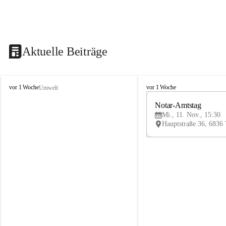
Aktuelle Beiträge
V
V
vor 1 Woche
vor 1 Woche
Umwelt
i
i
k
k
Notar-Amtstag
t
t
Mi., 11. Nov., 15:30
o
o
r
r
s
s
b
b
e
e
r
r
g
g