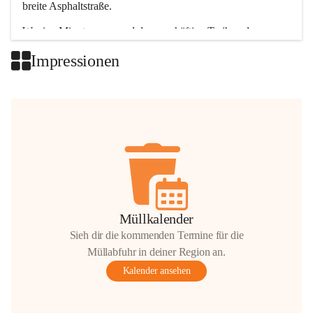
breite Asphaltstraße. 
Wenige Minuten nur, und das geschäftige Treiben der 
Talgemeinden sorgt für abwechslungsreiche Möglichkeiten.
Impressionen
+2
Müllkalender
Sieh dir die kommenden Termine für die
Müllabfuhr in deiner Region an.
Kalender ansehen