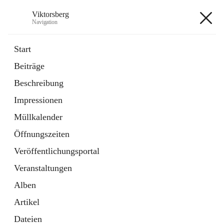
Viktorsberg
Navigation
Viktorsberg
Start
Beiträge
Gemeindepolitik
Beschreibung
1 Schnellzugriff
Impressionen
Bürgerservice
10 Schnellzugriffe
Müllkalender
Öffnungszeiten
+8
Veröffentlichungsportal
Veranstaltungen
Alben
Artikel
Hauptadresse
Dateien