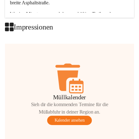
breite Asphaltstraße. 
Wenige Minuten nur, und das geschäftige Treiben der 
Talgemeinden sorgt für abwechslungsreiche Möglichkeiten.
Impressionen
+2
Müllkalender
Sieh dir die kommenden Termine für die
Müllabfuhr in deiner Region an.
Kalender ansehen