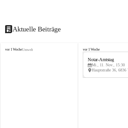
Aktuelle Beiträge
V
V
vor 1 Woche
vor 1 Woche
Umwelt
i
i
k
k
Notar-Amtstag
t
t
Mi., 11. Nov., 15:30
o
o
r
r
s
s
b
b
e
e
r
r
g
g