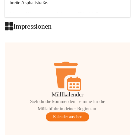
breite Asphaltstraße. 
Wenige Minuten nur, und das geschäftige Treiben der 
Talgemeinden sorgt für abwechslungsreiche Möglichkeiten.
Impressionen
+2
Müllkalender
Sieh dir die kommenden Termine für die
Müllabfuhr in deiner Region an.
Kalender ansehen