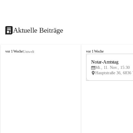
Aktuelle Beiträge
V
V
vor 1 Woche
vor 1 Woche
Umwelt
i
i
k
k
Notar-Amtstag
t
t
Mi., 11. Nov., 15:30
o
o
r
r
s
s
b
b
e
e
r
r
g
g