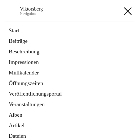
Viktorsberg
Navigation
Viktorsberg
Start
Beiträge
Gemeindepolitik
Beschreibung
1 Schnellzugriff
Impressionen
Bürgerservice
10 Schnellzugriffe
Müllkalender
Öffnungszeiten
+8
Veröffentlichungsportal
Veranstaltungen
Alben
Artikel
Hauptadresse
Dateien