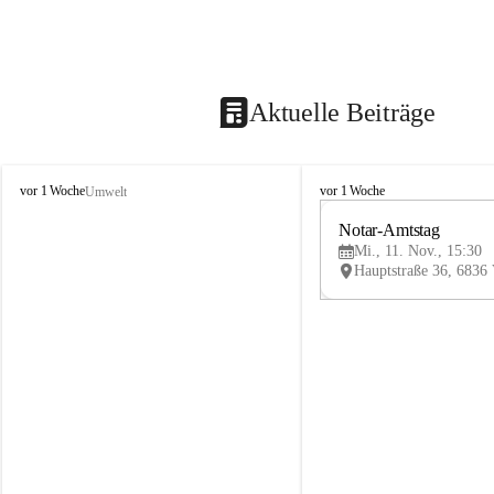
Aktuelle Beiträge
V
V
vor 1 Woche
vor 1 Woche
Umwelt
i
i
k
k
Notar-Amtstag
t
t
Mi., 11. Nov., 15:30
o
o
r
r
s
s
b
b
e
e
r
r
g
g