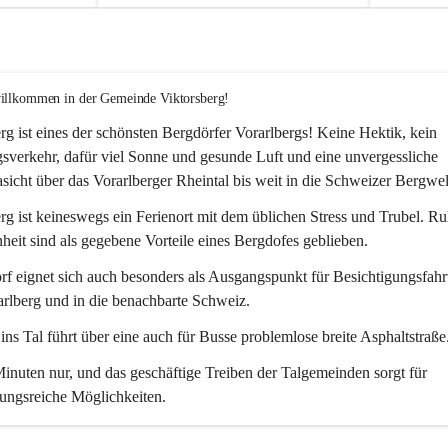
willkommen in der Gemeinde Viktorsberg!
rg ist eines der schönsten Bergdörfer Vorarlbergs! Keine Hektik, kein 
verkehr, dafür viel Sonne und gesunde Luft und eine unvergessliche 
icht über das Vorarlberger Rheintal bis weit in die Schweizer Bergwel
rg ist keineswegs ein Ferienort mit dem üblichen Stress und Trubel. R
eit sind als gegebene Vorteile eines Bergdofes geblieben. 
f eignet sich auch besonders als Ausgangspunkt für Besichtigungsfahrt
rlberg und in die benachbarte Schweiz. 
ns Tal führt über eine auch für Busse problemlose breite Asphaltstraße.
nuten nur, und das geschäftige Treiben der Talgemeinden sorgt für 
ungsreiche Möglichkeiten.