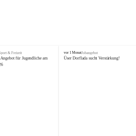
V
vor 1 Monat
Sport & Freizeit
Jobangebot
i
Angebot für Jugendliche am 
Üser Dorflada sucht Verstärkung! 
k
26
t
o
r
s
b
e
r
g