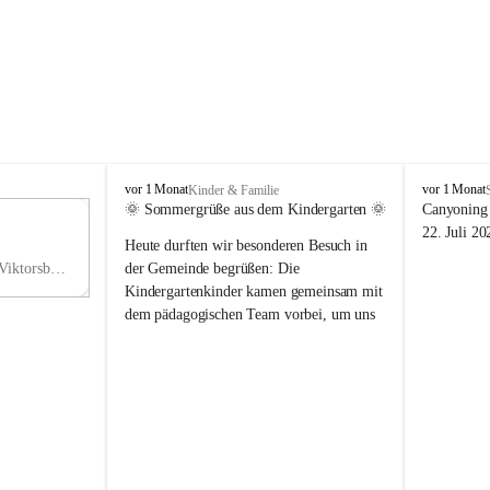
V
V
vor 1 Monat
vor 1 Monat
Kinder & Familie
i
i
🌞 Sommergrüße aus dem Kindergarten 🌞
Canyoning 
k
k
11
22. Juli 20
Heute durften wir besonderen Besuch in 
t
t
NO
o
o
Hauptstraße 36, 6836 Viktorsberg, AUT
der Gemeinde begrüßen: Die 
V
r
r
Kindergartenkinder kamen gemeinsam mit 
s
s
dem pädagogischen Team vorbei, um uns 
b
b
einen schönen Sommer zu wünschen.
e
e
r
r
Vielen Dank für diese liebe Überraschung 
g
g
und die fröhlichen Sommergrüße! Wir 
wünschen allen Kindern, ihren Familien 
sowie dem gesamten Kindergarten-Team 
erholsame, sonnige und wunderschöne 
Sommerferien. 🌼☀️