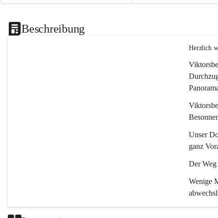
Beschreibung
Herzlich 
Viktorsbe
Durchzugs
Panoramas
Viktorsbe
Besonnenh
Unser Dor
ganz Vora
Der Weg i
Wenige Mi
abwechsl