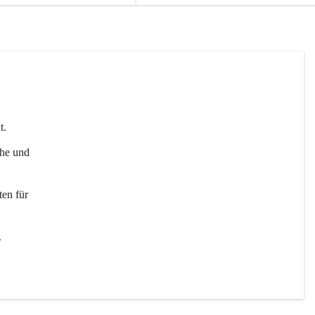
t. 
uhe und 
en für 
 