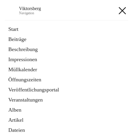
Viktorsberg
Navigation
Viktorsberg
Start
Beiträge
Gemeindepolitik
Beschreibung
1 Schnellzugriff
Impressionen
Bürgerservice
10 Schnellzugriffe
Müllkalender
Öffnungszeiten
+8
Veröffentlichungsportal
Veranstaltungen
Alben
Artikel
Hauptadresse
Dateien