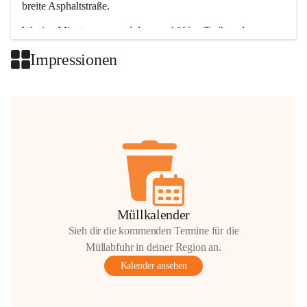
breite Asphaltstraße. 
Wenige Minuten nur, und das geschäftige Treiben der 
Talgemeinden sorgt für abwechslungsreiche Möglichkeiten.
Impressionen
+2
Müllkalender
Sieh dir die kommenden Termine für die
Müllabfuhr in deiner Region an.
Kalender ansehen