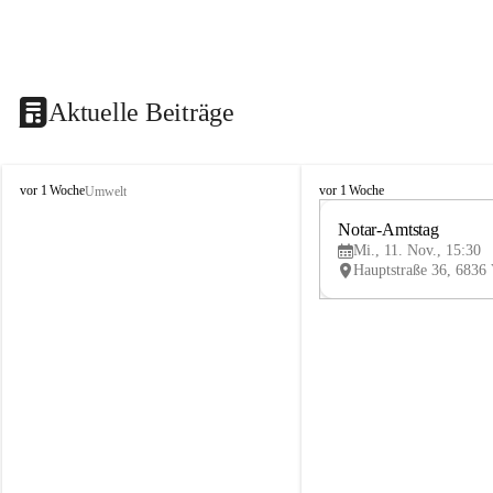
Aktuelle Beiträge
V
V
vor 1 Woche
vor 1 Woche
Umwelt
i
i
k
k
Notar-Amtstag
t
t
Mi., 11. Nov., 15:30
o
o
r
r
s
s
b
b
e
e
r
r
g
g