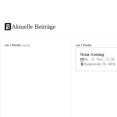
Aktuelle Beiträge
V
V
vor 1 Woche
vor 1 Woche
Umwelt
i
i
k
k
Notar-Amtstag
t
t
Mi., 11. Nov., 15:30
o
o
r
r
s
s
b
b
e
e
r
r
g
g