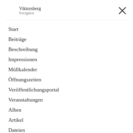
Viktorsberg
Navigation
Viktorsberg
Start
Beiträge
Gemeindepolitik
Beschreibung
1 Schnellzugriff
Impressionen
Bürgerservice
10 Schnellzugriffe
Müllkalender
Öffnungszeiten
+8
Veröffentlichungsportal
Veranstaltungen
Alben
Artikel
Hauptadresse
Dateien