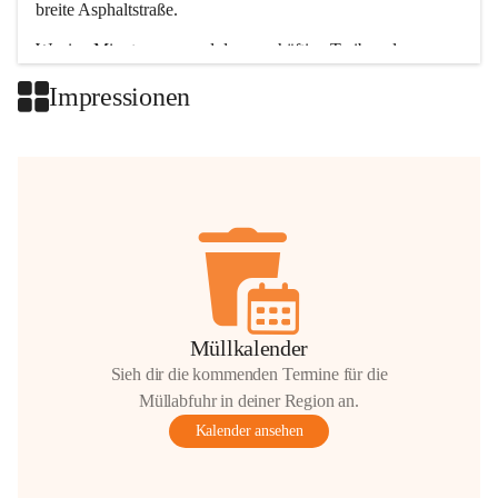
breite Asphaltstraße. 
Wenige Minuten nur, und das geschäftige Treiben der 
Talgemeinden sorgt für abwechslungsreiche Möglichkeiten.
Impressionen
+2
Müllkalender
Sieh dir die kommenden Termine für die
Müllabfuhr in deiner Region an.
Kalender ansehen