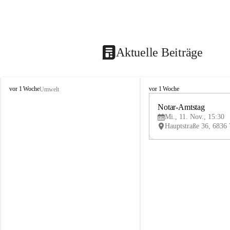
Aktuelle Beiträge
V
V
vor 1 Woche
vor 1 Woche
Umwelt
i
i
k
k
Notar-Amtstag
t
t
Mi., 11. Nov., 15:30
o
o
r
r
s
s
b
b
e
e
r
r
g
g