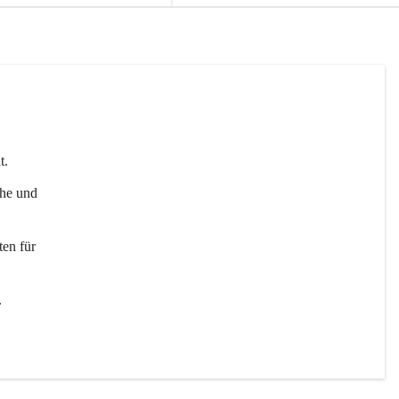
t. 
uhe und 
en für 
 