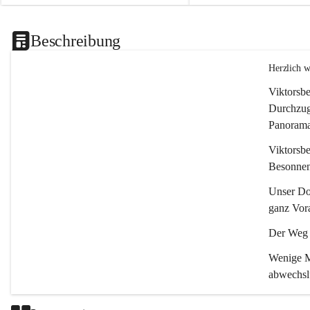
Beschreibung
Herzlich 
Viktorsbe
Durchzugs
Panoramas
Viktorsbe
Besonnenh
Unser Dor
ganz Vora
Der Weg i
Wenige Mi
abwechsl