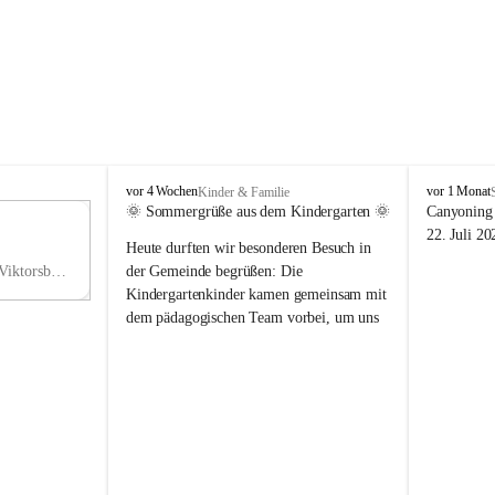
V
V
vor 4 Wochen
vor 1 Monat
Kinder & Familie
i
i
🌞 Sommergrüße aus dem Kindergarten 🌞
Canyoning 
k
k
11
22. Juli 20
Heute durften wir besonderen Besuch in 
t
t
NO
o
o
Hauptstraße 36, 6836 Viktorsberg, AUT
der Gemeinde begrüßen: Die 
V
r
r
Kindergartenkinder kamen gemeinsam mit 
s
s
dem pädagogischen Team vorbei, um uns 
b
b
einen schönen Sommer zu wünschen.
e
e
r
r
Vielen Dank für diese liebe Überraschung 
g
g
und die fröhlichen Sommergrüße! Wir 
wünschen allen Kindern, ihren Familien 
sowie dem gesamten Kindergarten-Team 
erholsame, sonnige und wunderschöne 
Sommerferien. 🌼☀️