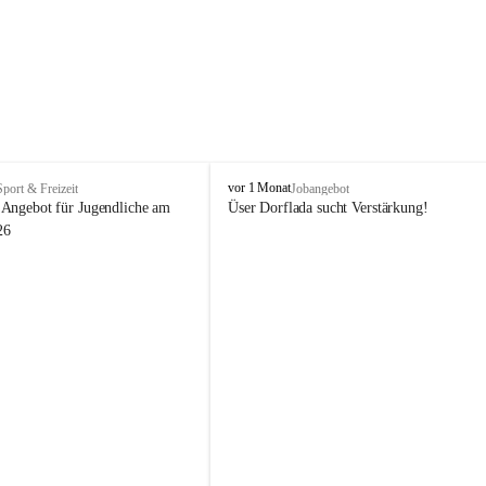
V
vor 1 Monat
Sport & Freizeit
Jobangebot
i
Angebot für Jugendliche am 
Üser Dorflada sucht Verstärkung! 
k
26
t
o
r
s
b
e
r
g