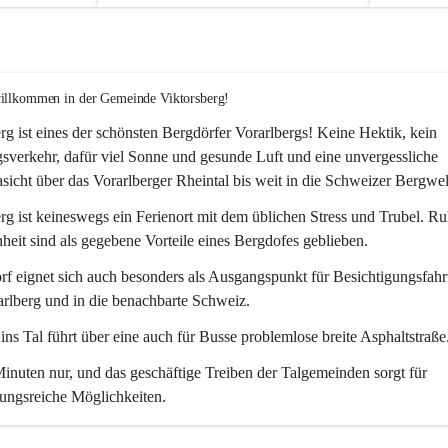
willkommen in der Gemeinde Viktorsberg!
rg ist eines der schönsten Bergdörfer Vorarlbergs! Keine Hektik, kein 
verkehr, dafür viel Sonne und gesunde Luft und eine unvergessliche 
icht über das Vorarlberger Rheintal bis weit in die Schweizer Bergwel
rg ist keineswegs ein Ferienort mit dem üblichen Stress und Trubel. R
eit sind als gegebene Vorteile eines Bergdofes geblieben. 
f eignet sich auch besonders als Ausgangspunkt für Besichtigungsfahrt
rlberg und in die benachbarte Schweiz. 
ns Tal führt über eine auch für Busse problemlose breite Asphaltstraße.
nuten nur, und das geschäftige Treiben der Talgemeinden sorgt für 
ungsreiche Möglichkeiten.