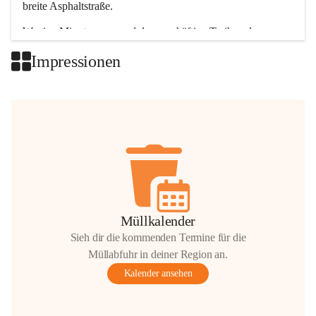
breite Asphaltstraße. 
Wenige Minuten nur, und das geschäftige Treiben der 
Talgemeinden sorgt für abwechslungsreiche Möglichkeiten.
Impressionen
+2
Müllkalender
Sieh dir die kommenden Termine für die
Müllabfuhr in deiner Region an.
Kalender ansehen