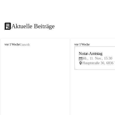
Aktuelle Beiträge
V
V
vor 1 Woche
vor 1 Woche
Umwelt
i
i
k
k
Notar-Amtstag
t
t
Mi., 11. Nov., 15:30
o
o
r
r
s
s
b
b
e
e
r
r
g
g