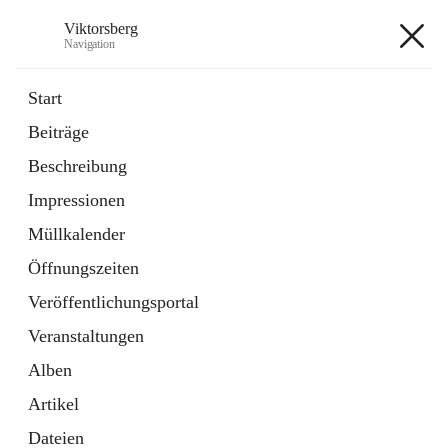
Viktorsberg
Navigation
Viktorsberg
Start
Beiträge
Gemeindepolitik
Beschreibung
1 Schnellzugriff
Impressionen
Bürgerservice
10 Schnellzugriffe
Müllkalender
Öffnungszeiten
+8
Veröffentlichungsportal
Veranstaltungen
Alben
Artikel
Hauptadresse
Dateien