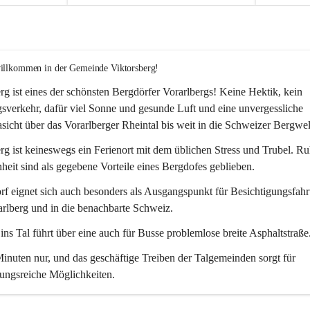
willkommen in der Gemeinde Viktorsberg!
rg ist eines der schönsten Bergdörfer Vorarlbergs! Keine Hektik, kein 
verkehr, dafür viel Sonne und gesunde Luft und eine unvergessliche 
icht über das Vorarlberger Rheintal bis weit in die Schweizer Bergwel
rg ist keineswegs ein Ferienort mit dem üblichen Stress und Trubel. R
eit sind als gegebene Vorteile eines Bergdofes geblieben. 
f eignet sich auch besonders als Ausgangspunkt für Besichtigungsfahrt
rlberg und in die benachbarte Schweiz. 
ns Tal führt über eine auch für Busse problemlose breite Asphaltstraße.
nuten nur, und das geschäftige Treiben der Talgemeinden sorgt für 
ungsreiche Möglichkeiten.