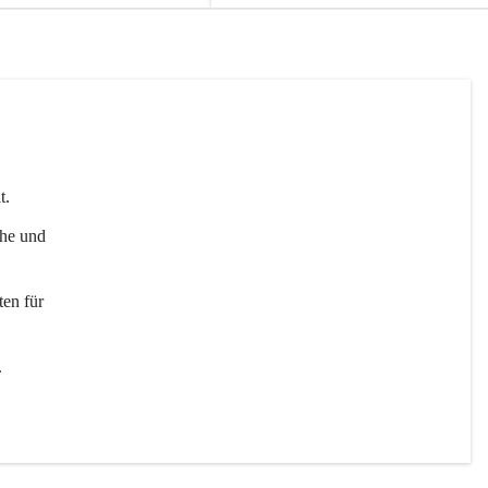
t. 
uhe und 
en für 
 