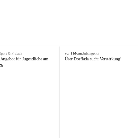
V
vor 1 Monat
Sport & Freizeit
Jobangebot
i
Angebot für Jugendliche am 
Üser Dorflada sucht Verstärkung! 
k
26
t
o
r
s
b
e
r
g