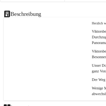
Beschreibung
Herzlich 
Viktorsbe
Durchzugs
Panoramas
Viktorsbe
Besonnenh
Unser Dor
ganz Vora
Der Weg i
Wenige Mi
abwechsl