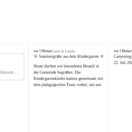
V
V
vor 1 Monat
vor 1 Monat
Kinder & Familie
i
i
🌞 Sommergrüße aus dem Kindergarten 🌞
Canyoning 
k
k
11
22. Juli 20
Heute durften wir besonderen Besuch in 
t
t
NO
o
o
Hauptstraße 36, 6836 Viktorsberg, AUT
der Gemeinde begrüßen: Die 
V
r
r
Kindergartenkinder kamen gemeinsam mit 
s
s
dem pädagogischen Team vorbei, um uns 
b
b
einen schönen Sommer zu wünschen.
e
e
r
r
Vielen Dank für diese liebe Überraschung 
g
g
und die fröhlichen Sommergrüße! Wir 
wünschen allen Kindern, ihren Familien 
sowie dem gesamten Kindergarten-Team 
erholsame, sonnige und wunderschöne 
Sommerferien. 🌼☀️