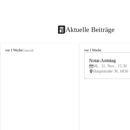
Aktuelle Beiträge
V
V
vor 1 Woche
vor 1 Woche
Umwelt
i
i
k
k
Notar-Amtstag
t
t
Mi., 11. Nov., 15:30
o
o
r
r
s
s
b
b
e
e
r
r
g
g