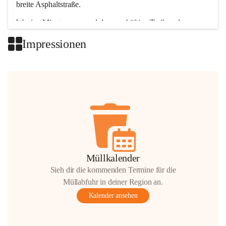
breite Asphaltstraße. 
Wenige Minuten nur, und das geschäftige Treiben der 
Talgemeinden sorgt für abwechslungsreiche Möglichkeiten.
Impressionen
+2
Müllkalender
Sieh dir die kommenden Termine für die
Müllabfuhr in deiner Region an.
Kalender ansehen