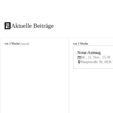
Aktuelle Beiträge
V
V
vor 1 Woche
vor 1 Woche
Umwelt
i
i
k
k
Notar-Amtstag
t
t
Mi., 11. Nov., 15:30
o
o
r
r
s
s
b
b
e
e
r
r
g
g