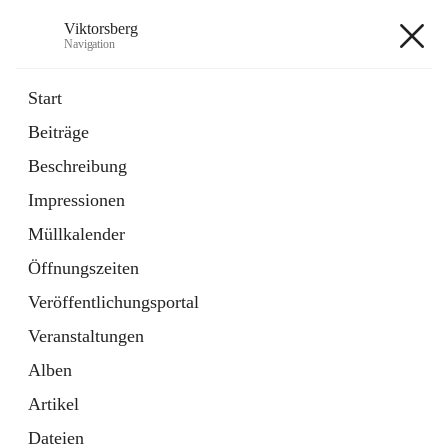
Viktorsberg
Navigation
Viktorsberg
Start
Beiträge
Gemeindepolitik
Beschreibung
1 Schnellzugriff
Impressionen
Bürgerservice
10 Schnellzugriffe
Müllkalender
Öffnungszeiten
+8
Veröffentlichungsportal
Veranstaltungen
Alben
Artikel
Hauptadresse
Dateien