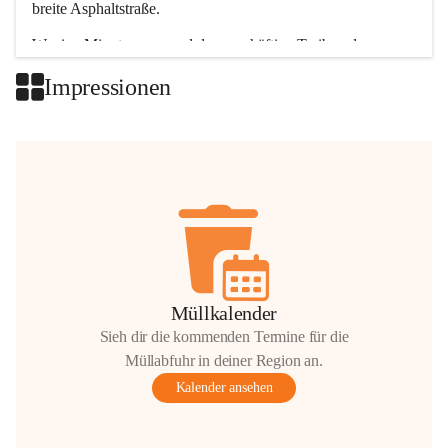
breite Asphaltstraße. 
Wenige Minuten nur, und das geschäftige Treiben der 
Talgemeinden sorgt für abwechslungsreiche Möglichkeiten.
Impressionen
+2
Müllkalender
Sieh dir die kommenden Termine für die
Müllabfuhr in deiner Region an.
Kalender ansehen