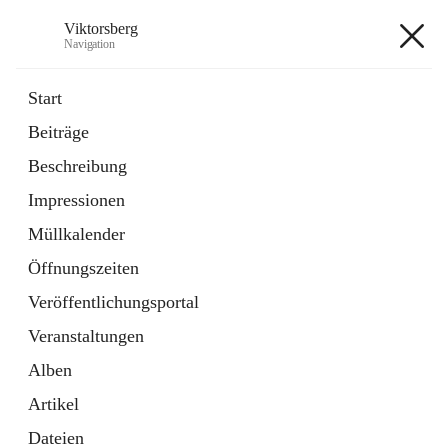
Viktorsberg
Navigation
Viktorsberg
Start
Beiträge
Gemeindepolitik
Beschreibung
1 Schnellzugriff
Impressionen
Bürgerservice
10 Schnellzugriffe
Müllkalender
Öffnungszeiten
+8
Veröffentlichungsportal
Veranstaltungen
Alben
Artikel
Hauptadresse
Dateien