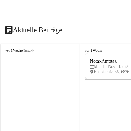
Aktuelle Beiträge
V
V
vor 1 Woche
vor 1 Woche
Umwelt
i
i
k
k
Notar-Amtstag
t
t
Mi., 11. Nov., 15:30
o
o
r
r
s
s
b
b
e
e
r
r
g
g