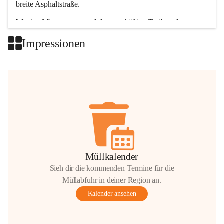
breite Asphaltstraße. 
Wenige Minuten nur, und das geschäftige Treiben der 
Talgemeinden sorgt für abwechslungsreiche Möglichkeiten.
Impressionen
+2
Müllkalender
Sieh dir die kommenden Termine für die
Müllabfuhr in deiner Region an.
Kalender ansehen