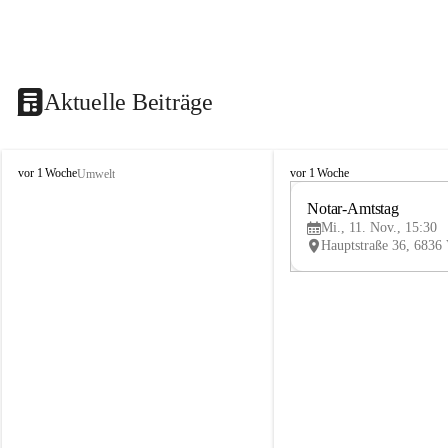
Aktuelle Beiträge
V
V
vor 1 Woche
vor 1 Woche
Umwelt
i
i
k
k
Notar-Amtstag
t
t
Mi., 11. Nov., 15:30
o
o
r
r
s
s
b
b
e
e
r
r
g
g