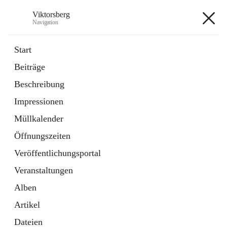
Viktorsberg
Navigation
Viktorsberg
Start
Beiträge
Gemeindepolitik
Beschreibung
1 Schnellzugriff
Impressionen
Bürgerservice
10 Schnellzugriffe
Müllkalender
Öffnungszeiten
+8
Veröffentlichungsportal
Veranstaltungen
Alben
Artikel
Hauptadresse
Dateien