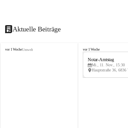
Aktuelle Beiträge
V
V
vor 1 Woche
vor 1 Woche
Umwelt
i
i
k
k
Notar-Amtstag
t
t
Mi., 11. Nov., 15:30
o
o
r
r
s
s
b
b
e
e
r
r
g
g