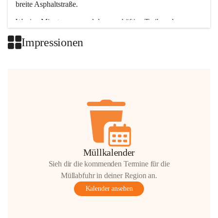
breite Asphaltstraße. 
Wenige Minuten nur, und das geschäftige Treiben der 
Talgemeinden sorgt für abwechslungsreiche Möglichkeiten.
Impressionen
+2
Müllkalender
Sieh dir die kommenden Termine für die
Müllabfuhr in deiner Region an.
Kalender ansehen