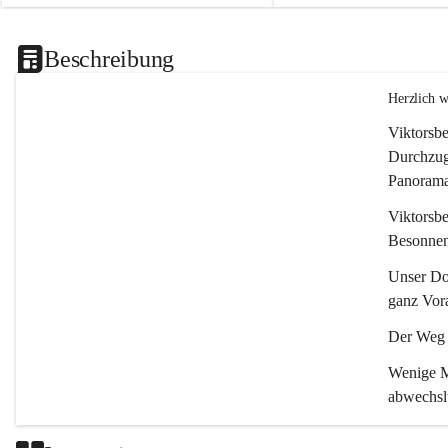
Beschreibung
Herzlich 
Viktorsbe
Durchzugs
Panoramas
Viktorsbe
Besonnenh
Unser Dor
ganz Vora
Der Weg i
Wenige Mi
abwechsl