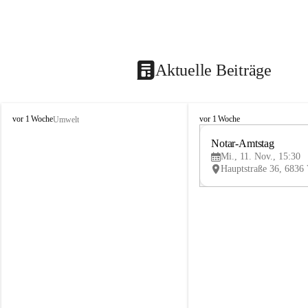
Aktuelle Beiträge
V
V
vor 1 Woche
vor 1 Woche
Umwelt
i
i
k
k
Notar-Amtstag
t
t
Mi., 11. Nov., 15:30
o
o
r
r
s
s
b
b
e
e
r
r
g
g