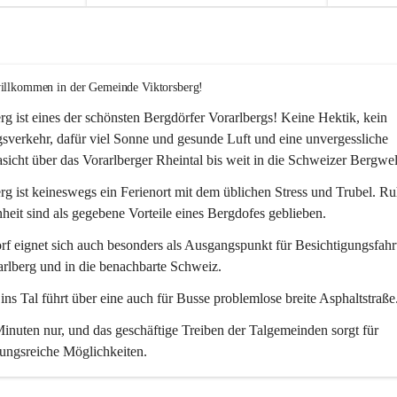
willkommen in der Gemeinde Viktorsberg!
rg ist eines der schönsten Bergdörfer Vorarlbergs! Keine Hektik, kein 
verkehr, dafür viel Sonne und gesunde Luft und eine unvergessliche 
icht über das Vorarlberger Rheintal bis weit in die Schweizer Bergwel
rg ist keineswegs ein Ferienort mit dem üblichen Stress und Trubel. R
eit sind als gegebene Vorteile eines Bergdofes geblieben. 
f eignet sich auch besonders als Ausgangspunkt für Besichtigungsfahrt
rlberg und in die benachbarte Schweiz. 
ns Tal führt über eine auch für Busse problemlose breite Asphaltstraße.
nuten nur, und das geschäftige Treiben der Talgemeinden sorgt für 
ungsreiche Möglichkeiten.