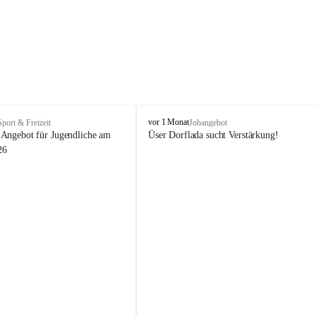
V
vor 1 Monat
Sport & Freizeit
Jobangebot
i
Angebot für Jugendliche am 
Üser Dorflada sucht Verstärkung! 
k
26
t
o
r
s
b
e
r
g