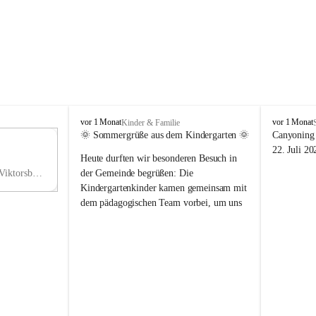
V
V
vor 1 Monat
vor 1 Monat
Kinder & Familie
i
i
🌞 Sommergrüße aus dem Kindergarten 🌞
Canyoning 
k
k
11
22. Juli 20
Heute durften wir besonderen Besuch in 
t
t
NO
o
o
Hauptstraße 36, 6836 Viktorsberg, AUT
der Gemeinde begrüßen: Die 
V
r
r
Kindergartenkinder kamen gemeinsam mit 
s
s
dem pädagogischen Team vorbei, um uns 
b
b
einen schönen Sommer zu wünschen.
e
e
r
r
Vielen Dank für diese liebe Überraschung 
g
g
und die fröhlichen Sommergrüße! Wir 
wünschen allen Kindern, ihren Familien 
sowie dem gesamten Kindergarten-Team 
erholsame, sonnige und wunderschöne 
Sommerferien. 🌼☀️