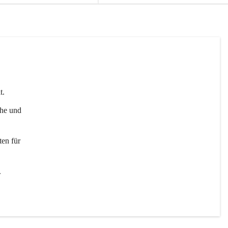
t. 
uhe und 
en für 
 