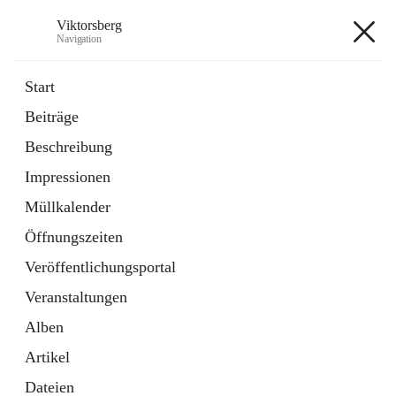
Viktorsberg
Navigation
Viktorsberg
Start
Beiträge
Gemeindepolitik
Beschreibung
1 Schnellzugriff
Impressionen
Bürgerservice
10 Schnellzugriffe
Müllkalender
Öffnungszeiten
+8
Veröffentlichungsportal
Veranstaltungen
Alben
Artikel
Hauptadresse
Dateien