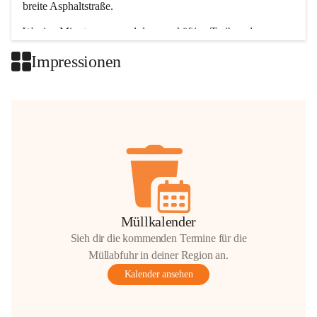
breite Asphaltstraße. 
Wenige Minuten nur, und das geschäftige Treiben der 
Talgemeinden sorgt für abwechslungsreiche Möglichkeiten.
Impressionen
+2
Müllkalender
Sieh dir die kommenden Termine für die
Müllabfuhr in deiner Region an.
Kalender ansehen