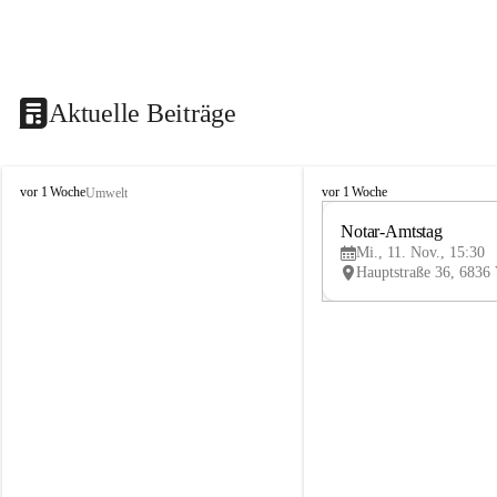
Aktuelle Beiträge
V
V
vor 1 Woche
vor 1 Woche
Umwelt
i
i
k
k
Notar-Amtstag
t
t
Mi., 11. Nov., 15:30
o
o
r
r
s
s
b
b
e
e
r
r
g
g