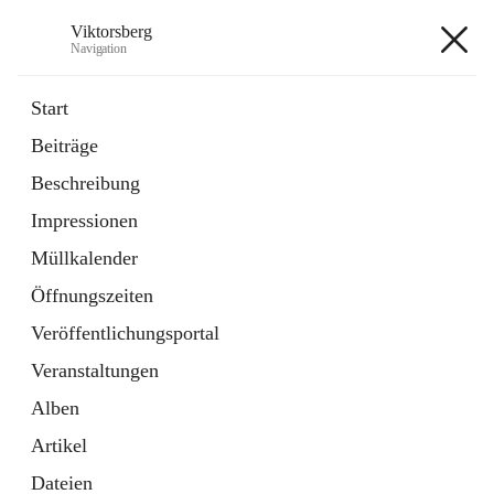
Viktorsberg
Navigation
Viktorsberg
Start
Beiträge
Gemeindepolitik
Beschreibung
1 Schnellzugriff
Impressionen
Bürgerservice
10 Schnellzugriffe
Müllkalender
Öffnungszeiten
+8
Veröffentlichungsportal
Veranstaltungen
Alben
Artikel
Hauptadresse
Dateien