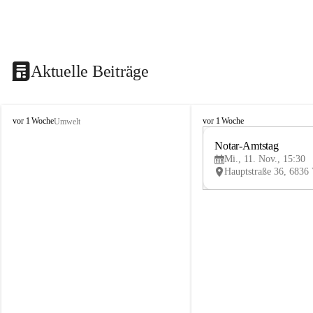
Aktuelle Beiträge
V
V
vor 1 Woche
vor 1 Woche
Umwelt
i
i
k
k
Notar-Amtstag
t
t
Mi., 11. Nov., 15:30
o
o
r
r
s
s
b
b
e
e
r
r
g
g