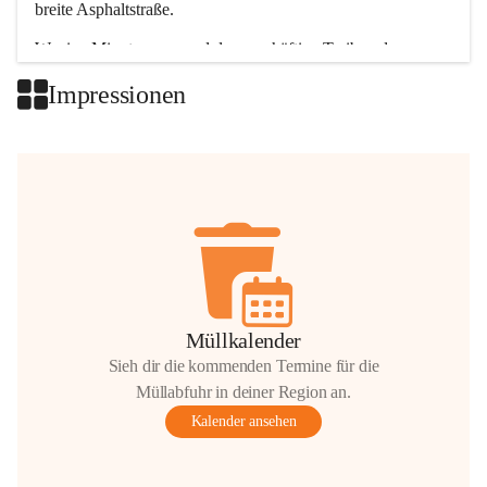
breite Asphaltstraße. 
Wenige Minuten nur, und das geschäftige Treiben der 
Talgemeinden sorgt für abwechslungsreiche Möglichkeiten.
Impressionen
+2
Müllkalender
Sieh dir die kommenden Termine für die
Müllabfuhr in deiner Region an.
Kalender ansehen