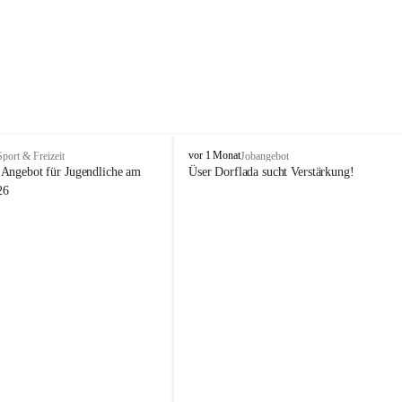
V
vor 1 Monat
Sport & Freizeit
Jobangebot
i
Angebot für Jugendliche am 
Üser Dorflada sucht Verstärkung! 
k
26
t
o
r
s
b
e
r
g