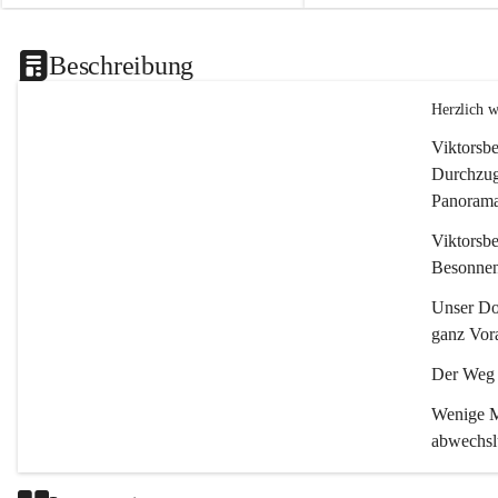
Beschreibung
Herzlich 
Viktorsbe
Durchzugs
Panoramas
Viktorsbe
Besonnenh
Unser Dor
ganz Vora
Der Weg i
Wenige Mi
abwechsl