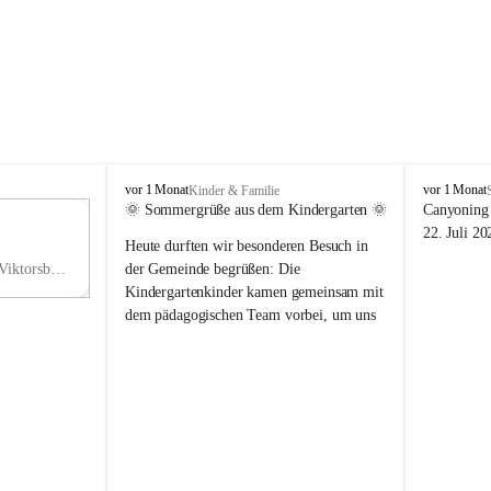
V
V
vor 1 Monat
vor 1 Monat
Kinder & Familie
i
i
🌞 Sommergrüße aus dem Kindergarten 🌞
Canyoning 
k
k
11
22. Juli 20
Heute durften wir besonderen Besuch in 
t
t
NO
o
o
Hauptstraße 36, 6836 Viktorsberg, AUT
der Gemeinde begrüßen: Die 
V
r
r
Kindergartenkinder kamen gemeinsam mit 
s
s
dem pädagogischen Team vorbei, um uns 
b
b
einen schönen Sommer zu wünschen.
e
e
r
r
Vielen Dank für diese liebe Überraschung 
g
g
und die fröhlichen Sommergrüße! Wir 
wünschen allen Kindern, ihren Familien 
sowie dem gesamten Kindergarten-Team 
erholsame, sonnige und wunderschöne 
Sommerferien. 🌼☀️