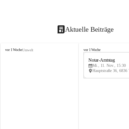
Aktuelle Beiträge
V
V
vor 1 Woche
vor 1 Woche
Umwelt
i
i
k
k
Notar-Amtstag
t
t
Mi., 11. Nov., 15:30
o
o
r
r
s
s
b
b
e
e
r
r
g
g