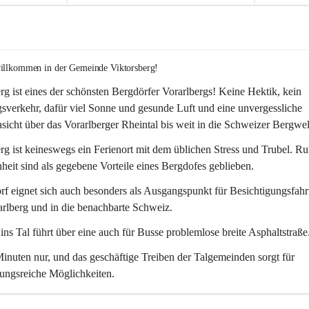
willkommen in der Gemeinde Viktorsberg!
rg ist eines der schönsten Bergdörfer Vorarlbergs! Keine Hektik, kein 
verkehr, dafür viel Sonne und gesunde Luft und eine unvergessliche 
icht über das Vorarlberger Rheintal bis weit in die Schweizer Bergwel
rg ist keineswegs ein Ferienort mit dem üblichen Stress und Trubel. R
eit sind als gegebene Vorteile eines Bergdofes geblieben. 
f eignet sich auch besonders als Ausgangspunkt für Besichtigungsfahrt
rlberg und in die benachbarte Schweiz. 
ns Tal führt über eine auch für Busse problemlose breite Asphaltstraße.
nuten nur, und das geschäftige Treiben der Talgemeinden sorgt für 
ungsreiche Möglichkeiten.