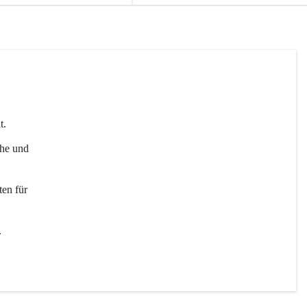
t. 
uhe und 
en für 
 