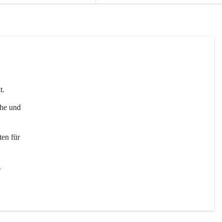
t. 
uhe und 
en für 
 