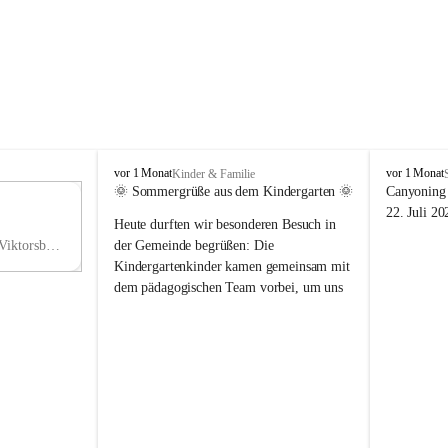
V
V
vor 1 Monat
vor 1 Monat
Kinder & Familie
i
i
🌞 Sommergrüße aus dem Kindergarten 🌞
Canyoning 
k
k
11
22. Juli 20
Heute durften wir besonderen Besuch in 
t
t
NO
o
o
Hauptstraße 36, 6836 Viktorsberg, AUT
der Gemeinde begrüßen: Die 
V
r
r
Kindergartenkinder kamen gemeinsam mit 
s
s
dem pädagogischen Team vorbei, um uns 
b
b
einen schönen Sommer zu wünschen.
e
e
r
r
Vielen Dank für diese liebe Überraschung 
g
g
und die fröhlichen Sommergrüße! Wir 
wünschen allen Kindern, ihren Familien 
sowie dem gesamten Kindergarten-Team 
erholsame, sonnige und wunderschöne 
Sommerferien. 🌼☀️