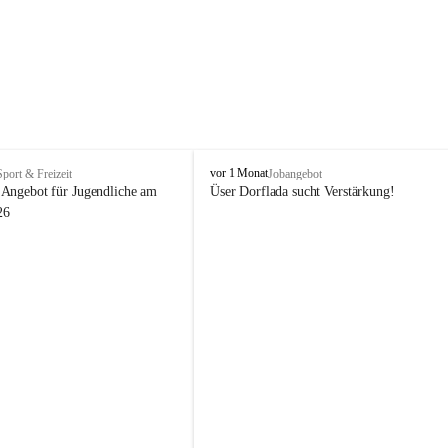
V
vor 1 Monat
Sport & Freizeit
Jobangebot
i
Angebot für Jugendliche am 
Üser Dorflada sucht Verstärkung! 
k
26
t
o
r
s
b
e
r
g