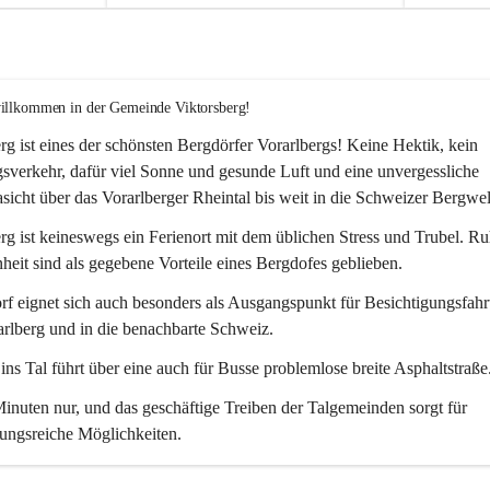
willkommen in der Gemeinde Viktorsberg!
rg ist eines der schönsten Bergdörfer Vorarlbergs! Keine Hektik, kein 
verkehr, dafür viel Sonne und gesunde Luft und eine unvergessliche 
icht über das Vorarlberger Rheintal bis weit in die Schweizer Bergwel
rg ist keineswegs ein Ferienort mit dem üblichen Stress und Trubel. R
eit sind als gegebene Vorteile eines Bergdofes geblieben. 
f eignet sich auch besonders als Ausgangspunkt für Besichtigungsfahrt
rlberg und in die benachbarte Schweiz. 
ns Tal führt über eine auch für Busse problemlose breite Asphaltstraße.
nuten nur, und das geschäftige Treiben der Talgemeinden sorgt für 
ungsreiche Möglichkeiten.