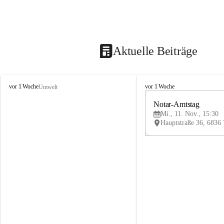
Aktuelle Beiträge
V
V
vor 1 Woche
vor 1 Woche
Umwelt
i
i
k
k
Notar-Amtstag
t
t
Mi., 11. Nov., 15:30
o
o
r
r
s
s
b
b
e
e
r
r
g
g