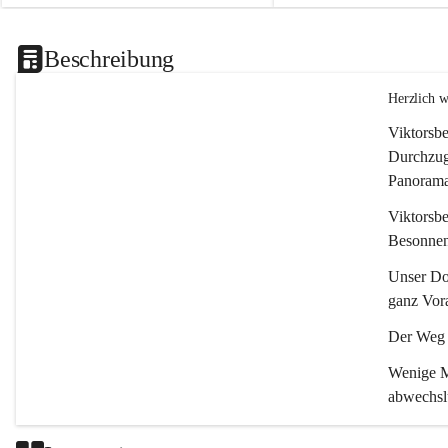
Beschreibung
Herzlich 
Viktorsbe
Durchzugs
Panoramas
Viktorsbe
Besonnenh
Unser Dor
ganz Vora
Der Weg i
Wenige Mi
abwechsl