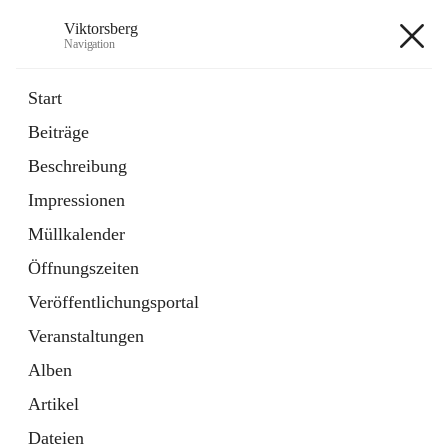
Viktorsberg
Navigation
Viktorsberg
Start
Beiträge
Gemeindepolitik
Beschreibung
1 Schnellzugriff
Impressionen
Bürgerservice
10 Schnellzugriffe
Müllkalender
Öffnungszeiten
+8
Veröffentlichungsportal
Veranstaltungen
Alben
Artikel
Hauptadresse
Dateien