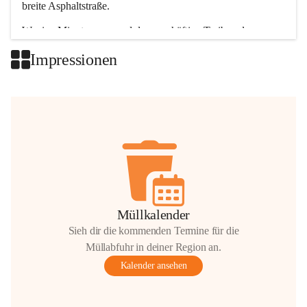
breite Asphaltstraße. 
Wenige Minuten nur, und das geschäftige Treiben der 
Talgemeinden sorgt für abwechslungsreiche Möglichkeiten.
Impressionen
+2
Müllkalender
Sieh dir die kommenden Termine für die
Müllabfuhr in deiner Region an.
Kalender ansehen