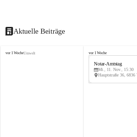
Aktuelle Beiträge
V
V
vor 1 Woche
vor 1 Woche
Umwelt
i
i
k
k
Notar-Amtstag
t
t
Mi., 11. Nov., 15:30
o
o
r
r
s
s
b
b
e
e
r
r
g
g