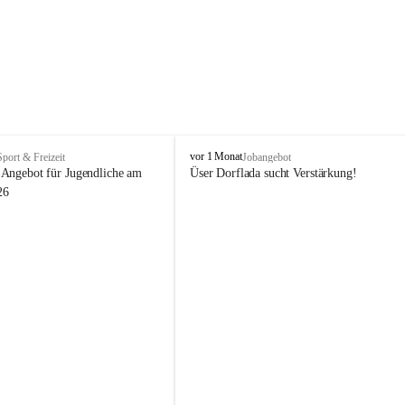
V
vor 1 Monat
Sport & Freizeit
Jobangebot
i
Angebot für Jugendliche am 
Üser Dorflada sucht Verstärkung! 
k
26
t
o
r
s
b
e
r
g