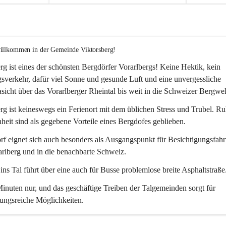
willkommen in der Gemeinde Viktorsberg!
rg ist eines der schönsten Bergdörfer Vorarlbergs! Keine Hektik, kein 
verkehr, dafür viel Sonne und gesunde Luft und eine unvergessliche 
icht über das Vorarlberger Rheintal bis weit in die Schweizer Bergwel
rg ist keineswegs ein Ferienort mit dem üblichen Stress und Trubel. R
eit sind als gegebene Vorteile eines Bergdofes geblieben. 
f eignet sich auch besonders als Ausgangspunkt für Besichtigungsfahrt
rlberg und in die benachbarte Schweiz. 
ns Tal führt über eine auch für Busse problemlose breite Asphaltstraße.
nuten nur, und das geschäftige Treiben der Talgemeinden sorgt für 
ungsreiche Möglichkeiten.