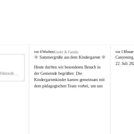
V
V
vor 4 Wochen
vor 1 Monat
Kinder & Familie
i
i
🌞 Sommergrüße aus dem Kindergarten 🌞
Canyoning 
k
k
11
22. Juli 20
Heute durften wir besonderen Besuch in 
t
t
NO
o
o
Hauptstraße 36, 6836 Viktorsberg, AUT
der Gemeinde begrüßen: Die 
V
r
r
Kindergartenkinder kamen gemeinsam mit 
s
s
dem pädagogischen Team vorbei, um uns 
b
b
einen schönen Sommer zu wünschen.
e
e
r
r
Vielen Dank für diese liebe Überraschung 
g
g
und die fröhlichen Sommergrüße! Wir 
wünschen allen Kindern, ihren Familien 
sowie dem gesamten Kindergarten-Team 
erholsame, sonnige und wunderschöne 
Sommerferien. 🌼☀️