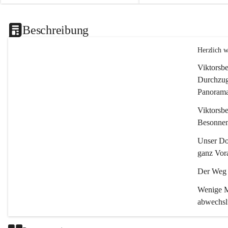
Beschreibung
Herzlich 
Viktorsbe
Durchzugs
Panoramas
Viktorsbe
Besonnenh
Unser Dor
ganz Vora
Der Weg i
Wenige Mi
abwechsl