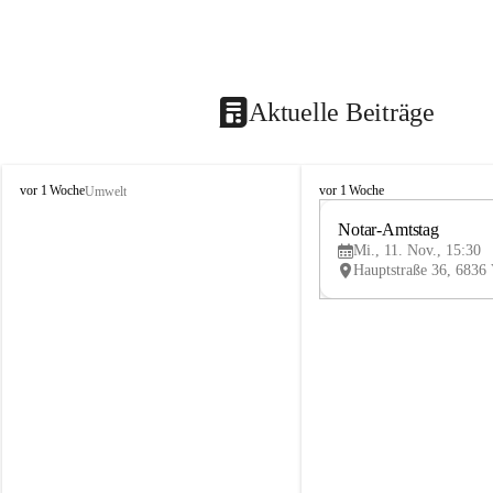
Aktuelle Beiträge
V
V
vor 1 Woche
vor 1 Woche
Umwelt
i
i
k
k
Notar-Amtstag
t
t
Mi., 11. Nov., 15:30
o
o
r
r
s
s
b
b
e
e
r
r
g
g