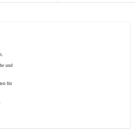
t. 
uhe und 
en für 
 