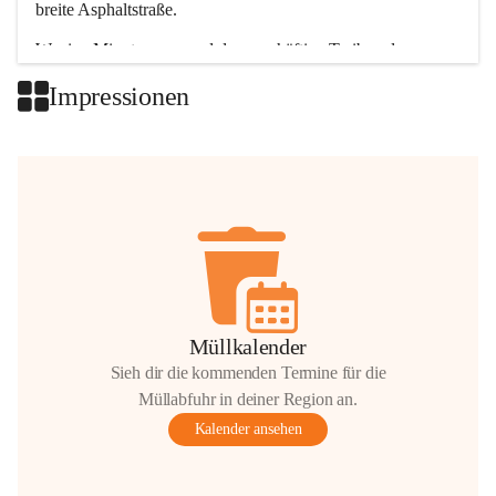
breite Asphaltstraße. 
Wenige Minuten nur, und das geschäftige Treiben der 
Talgemeinden sorgt für abwechslungsreiche Möglichkeiten.
Impressionen
+2
Müllkalender
Sieh dir die kommenden Termine für die
Müllabfuhr in deiner Region an.
Kalender ansehen