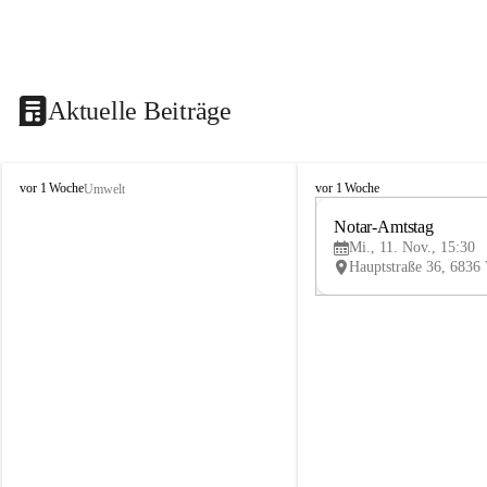
Aktuelle Beiträge
V
V
vor 1 Woche
vor 1 Woche
Umwelt
i
i
k
k
Notar-Amtstag
t
t
Mi., 11. Nov., 15:30
o
o
r
r
s
s
b
b
e
e
r
r
g
g