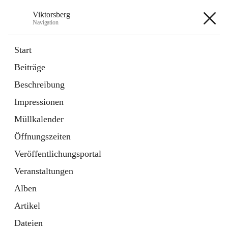
Viktorsberg
Navigation
Viktorsberg
Start
Beiträge
Gemeindepolitik
Beschreibung
1 Schnellzugriff
Impressionen
Bürgerservice
10 Schnellzugriffe
Müllkalender
Öffnungszeiten
+8
Veröffentlichungsportal
Veranstaltungen
Alben
Artikel
Hauptadresse
Dateien