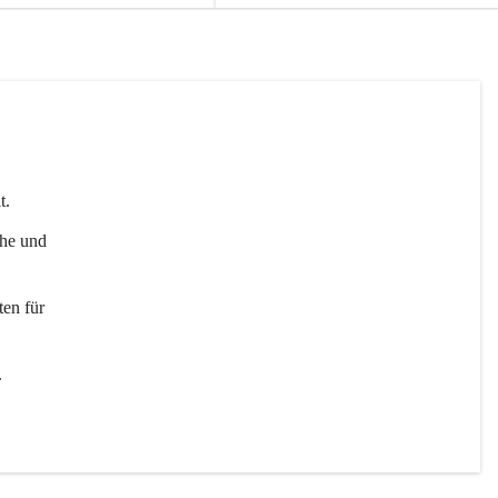
t. 
uhe und 
en für 
 