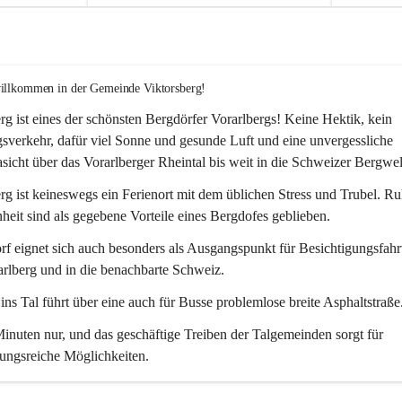
willkommen in der Gemeinde Viktorsberg!
rg ist eines der schönsten Bergdörfer Vorarlbergs! Keine Hektik, kein 
verkehr, dafür viel Sonne und gesunde Luft und eine unvergessliche 
icht über das Vorarlberger Rheintal bis weit in die Schweizer Bergwel
rg ist keineswegs ein Ferienort mit dem üblichen Stress und Trubel. R
eit sind als gegebene Vorteile eines Bergdofes geblieben. 
f eignet sich auch besonders als Ausgangspunkt für Besichtigungsfahrt
rlberg und in die benachbarte Schweiz. 
ns Tal führt über eine auch für Busse problemlose breite Asphaltstraße.
nuten nur, und das geschäftige Treiben der Talgemeinden sorgt für 
ungsreiche Möglichkeiten.