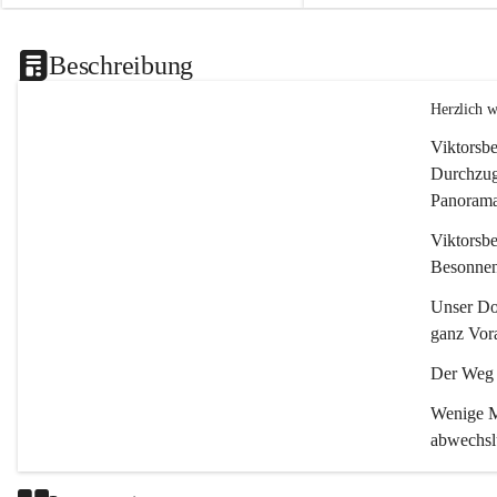
Beschreibung
Herzlich 
Viktorsbe
Durchzugs
Panoramas
Viktorsbe
Besonnenh
Unser Dor
ganz Vora
Der Weg i
Wenige Mi
abwechsl