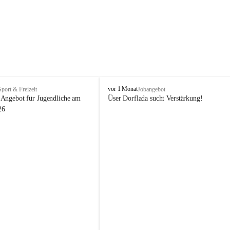
V
vor 1 Monat
Sport & Freizeit
Jobangebot
i
Angebot für Jugendliche am 
Üser Dorflada sucht Verstärkung! 
k
26
t
o
r
s
b
e
r
g