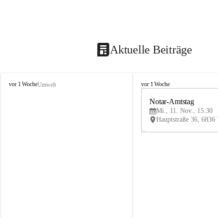
Aktuelle Beiträge
V
V
vor 1 Woche
vor 1 Woche
Umwelt
i
i
k
k
Notar-Amtstag
t
t
Mi., 11. Nov., 15:30
o
o
r
r
s
s
b
b
e
e
r
r
g
g