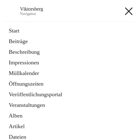
Viktorsberg
Navigation
Viktorsberg
Start
Beiträge
Gemeindepolitik
Beschreibung
1 Schnellzugriff
Impressionen
Bürgerservice
10 Schnellzugriffe
Müllkalender
Öffnungszeiten
+8
Veröffentlichungsportal
Veranstaltungen
Alben
Artikel
Hauptadresse
Dateien