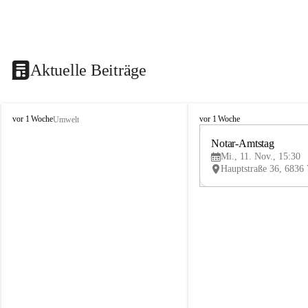
Aktuelle Beiträge
V
V
vor 1 Woche
vor 1 Woche
Umwelt
i
i
k
k
Notar-Amtstag
t
t
Mi., 11. Nov., 15:30
o
o
r
r
s
s
b
b
e
e
r
r
g
g