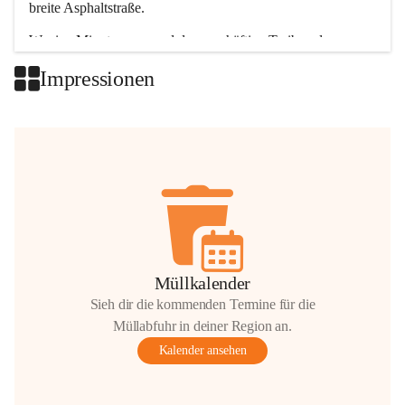
breite Asphaltstraße. 
Wenige Minuten nur, und das geschäftige Treiben der 
Talgemeinden sorgt für abwechslungsreiche Möglichkeiten.
Impressionen
+2
Müllkalender
Sieh dir die kommenden Termine für die
Müllabfuhr in deiner Region an.
Kalender ansehen