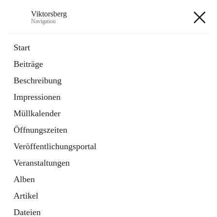
Viktorsberg
Navigation
Viktorsberg
Start
Beiträge
Gemeindepolitik
Beschreibung
1 Schnellzugriff
Impressionen
Bürgerservice
10 Schnellzugriffe
Müllkalender
Öffnungszeiten
+8
Veröffentlichungsportal
Veranstaltungen
Alben
Artikel
Hauptadresse
Dateien