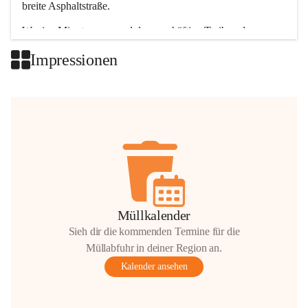
breite Asphaltstraße. 
Wenige Minuten nur, und das geschäftige Treiben der 
Talgemeinden sorgt für abwechslungsreiche Möglichkeiten.
Impressionen
+2
Müllkalender
Sieh dir die kommenden Termine für die
Müllabfuhr in deiner Region an.
Kalender ansehen