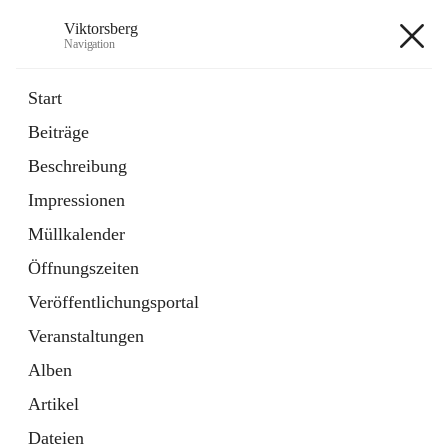
Viktorsberg
Navigation
Viktorsberg
Start
Beiträge
Gemeindepolitik
Beschreibung
1 Schnellzugriff
Impressionen
Bürgerservice
10 Schnellzugriffe
Müllkalender
Öffnungszeiten
+8
Veröffentlichungsportal
Veranstaltungen
Alben
Artikel
Hauptadresse
Dateien