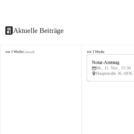
Aktuelle Beiträge
V
V
vor 1 Woche
vor 1 Woche
Umwelt
i
i
k
k
Notar-Amtstag
t
t
Mi., 11. Nov., 15:30
o
o
r
r
s
s
b
b
e
e
r
r
g
g