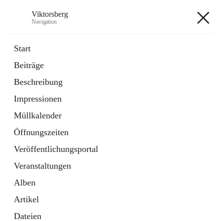
Viktorsberg
Navigation
Viktorsberg
Start
Beiträge
Gemeindepolitik
Beschreibung
1 Schnellzugriff
Impressionen
Bürgerservice
10 Schnellzugriffe
Müllkalender
Öffnungszeiten
+8
Veröffentlichungsportal
Veranstaltungen
Alben
Artikel
Hauptadresse
Dateien