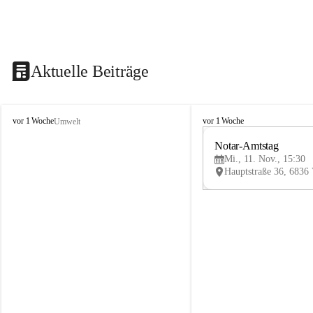
Aktuelle Beiträge
V
V
vor 1 Woche
vor 1 Woche
Umwelt
i
i
k
k
Notar-Amtstag
t
t
Mi., 11. Nov., 15:30
o
o
r
r
s
s
b
b
e
e
r
r
g
g