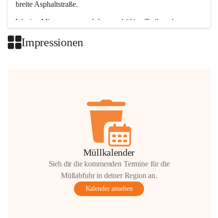
breite Asphaltstraße. 
Wenige Minuten nur, und das geschäftige Treiben der 
Talgemeinden sorgt für abwechslungsreiche Möglichkeiten.
Impressionen
+2
Müllkalender
Sieh dir die kommenden Termine für die
Müllabfuhr in deiner Region an.
Kalender ansehen