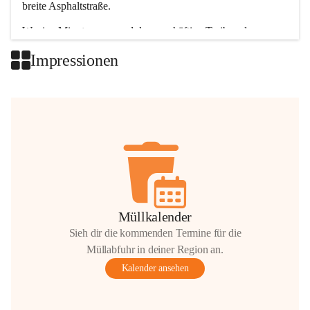
breite Asphaltstraße. 
Wenige Minuten nur, und das geschäftige Treiben der 
Talgemeinden sorgt für abwechslungsreiche Möglichkeiten.
Impressionen
+2
Müllkalender
Sieh dir die kommenden Termine für die
Müllabfuhr in deiner Region an.
Kalender ansehen