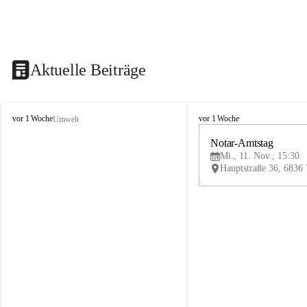
Aktuelle Beiträge
V
V
vor 1 Woche
vor 1 Woche
Umwelt
i
i
k
k
Notar-Amtstag
t
t
Mi., 11. Nov., 15:30
o
o
r
r
s
s
b
b
e
e
r
r
g
g