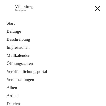
Viktorsberg
Navigation
Viktorsberg
Start
Beiträge
Gemeindepolitik
Beschreibung
1 Schnellzugriff
Impressionen
Bürgerservice
10 Schnellzugriffe
Müllkalender
Öffnungszeiten
+8
Veröffentlichungsportal
Veranstaltungen
Alben
Artikel
Hauptadresse
Dateien