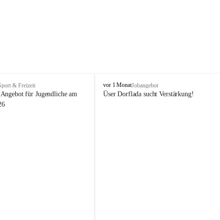
V
vor 1 Monat
Sport & Freizeit
Jobangebot
i
Angebot für Jugendliche am 
Üser Dorflada sucht Verstärkung! 
k
26
t
o
r
s
b
e
r
g