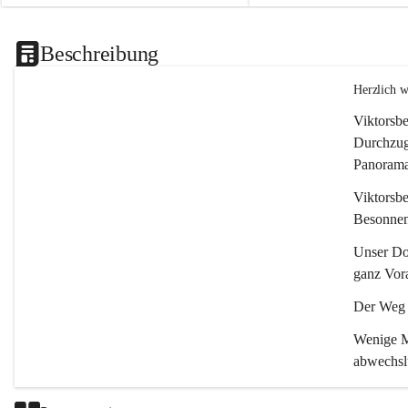
Beschreibung
Herzlich 
Viktorsbe
Durchzugs
Panoramas
Viktorsbe
Besonnenh
Unser Dor
ganz Vora
Der Weg i
Wenige Mi
abwechsl