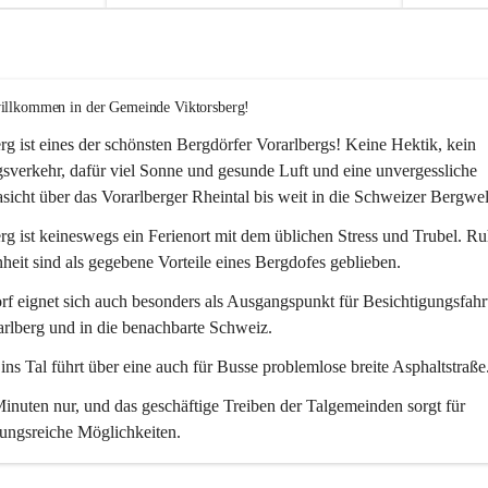
willkommen in der Gemeinde Viktorsberg!
rg ist eines der schönsten Bergdörfer Vorarlbergs! Keine Hektik, kein 
verkehr, dafür viel Sonne und gesunde Luft und eine unvergessliche 
icht über das Vorarlberger Rheintal bis weit in die Schweizer Bergwel
rg ist keineswegs ein Ferienort mit dem üblichen Stress und Trubel. R
eit sind als gegebene Vorteile eines Bergdofes geblieben. 
f eignet sich auch besonders als Ausgangspunkt für Besichtigungsfahrt
rlberg und in die benachbarte Schweiz. 
ns Tal führt über eine auch für Busse problemlose breite Asphaltstraße.
nuten nur, und das geschäftige Treiben der Talgemeinden sorgt für 
ungsreiche Möglichkeiten.