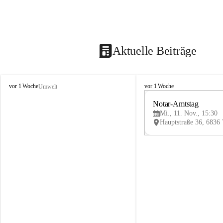
Aktuelle Beiträge
V
V
vor 1 Woche
vor 1 Woche
Umwelt
i
i
k
k
Notar-Amtstag
t
t
Mi., 11. Nov., 15:30
o
o
r
r
s
s
b
b
e
e
r
r
g
g