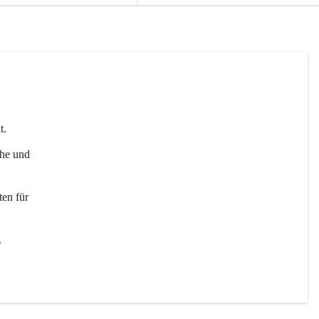
t. 
uhe und 
en für 
 