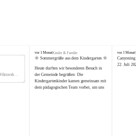
V
V
vor 1 Monat
vor 1 Monat
Kinder & Familie
i
i
🌞 Sommergrüße aus dem Kindergarten 🌞
Canyoning 
k
k
11
22. Juli 20
Heute durften wir besonderen Besuch in 
t
t
NO
o
o
Hauptstraße 36, 6836 Viktorsberg, AUT
der Gemeinde begrüßen: Die 
V
r
r
Kindergartenkinder kamen gemeinsam mit 
s
s
dem pädagogischen Team vorbei, um uns 
b
b
einen schönen Sommer zu wünschen.
e
e
r
r
Vielen Dank für diese liebe Überraschung 
g
g
und die fröhlichen Sommergrüße! Wir 
wünschen allen Kindern, ihren Familien 
sowie dem gesamten Kindergarten-Team 
erholsame, sonnige und wunderschöne 
Sommerferien. 🌼☀️