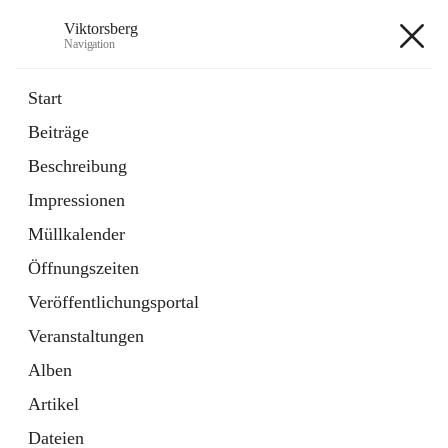
Viktorsberg
Navigation
Viktorsberg
Start
Beiträge
Gemeindepolitik
Beschreibung
1 Schnellzugriff
Impressionen
Bürgerservice
10 Schnellzugriffe
Müllkalender
Öffnungszeiten
+8
Veröffentlichungsportal
Veranstaltungen
Alben
Artikel
Hauptadresse
Dateien