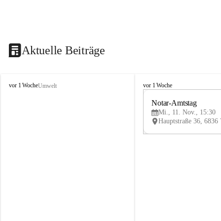
Aktuelle Beiträge
V
V
vor 1 Woche
vor 1 Woche
Umwelt
i
i
k
k
Notar-Amtstag
t
t
Mi., 11. Nov., 15:30
o
o
r
r
s
s
b
b
e
e
r
r
g
g