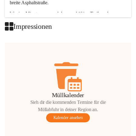
breite Asphaltstraße. 
Wenige Minuten nur, und das geschäftige Treiben der 
Talgemeinden sorgt für abwechslungsreiche Möglichkeiten.
Impressionen
+2
Müllkalender
Sieh dir die kommenden Termine für die
Müllabfuhr in deiner Region an.
Kalender ansehen