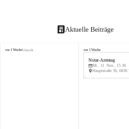
Aktuelle Beiträge
V
V
vor 1 Woche
vor 1 Woche
Umwelt
i
i
k
k
Notar-Amtstag
t
t
Mi., 11. Nov., 15:30
o
o
r
r
s
s
b
b
e
e
r
r
g
g