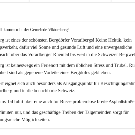
willkommen in der Gemeinde Viktorsberg!
rg ist eines der schönsten Bergdörfer Vorarlbergs! Keine Hektik, kein 
verkehr, dafür viel Sonne und gesunde Luft und eine unvergessliche 
icht über das Vorarlberger Rheintal bis weit in die Schweizer Bergwel
rg ist keineswegs ein Ferienort mit dem üblichen Stress und Trubel. R
eit sind als gegebene Vorteile eines Bergdofes geblieben. 
f eignet sich auch besonders als Ausgangspunkt für Besichtigungsfahrt
rlberg und in die benachbarte Schweiz. 
ns Tal führt über eine auch für Busse problemlose breite Asphaltstraße.
nuten nur, und das geschäftige Treiben der Talgemeinden sorgt für 
ungsreiche Möglichkeiten.