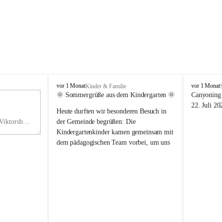
V
V
vor 1 Monat
vor 1 Monat
Kinder & Familie
i
i
🌞 Sommergrüße aus dem Kindergarten 🌞
Canyoning 
k
k
11
22. Juli 20
Heute durften wir besonderen Besuch in 
t
t
NO
o
o
Hauptstraße 36, 6836 Viktorsberg, AUT
der Gemeinde begrüßen: Die 
V
r
r
Kindergartenkinder kamen gemeinsam mit 
s
s
dem pädagogischen Team vorbei, um uns 
b
b
einen schönen Sommer zu wünschen.
e
e
r
r
Vielen Dank für diese liebe Überraschung 
g
g
und die fröhlichen Sommergrüße! Wir 
wünschen allen Kindern, ihren Familien 
sowie dem gesamten Kindergarten-Team 
erholsame, sonnige und wunderschöne 
Sommerferien. 🌼☀️