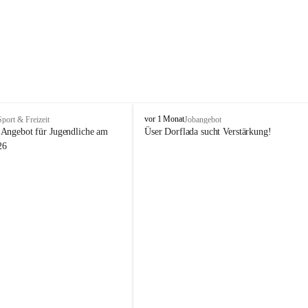
V
vor 1 Monat
Sport & Freizeit
Jobangebot
i
Angebot für Jugendliche am 
Üser Dorflada sucht Verstärkung! 
k
26
t
o
r
s
b
e
r
g