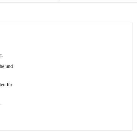
t. 
uhe und 
en für 
 