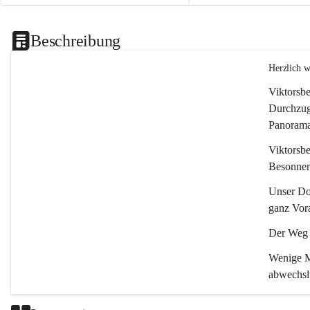
Beschreibung
Herzlich 
Viktorsbe
Durchzugs
Panoramas
Viktorsbe
Besonnenh
Unser Dor
ganz Vora
Der Weg i
Wenige Mi
abwechsl