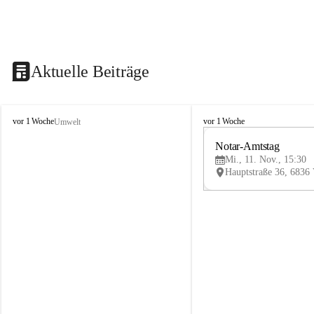
Aktuelle Beiträge
V
V
vor 1 Woche
vor 1 Woche
Umwelt
i
i
k
k
Notar-Amtstag
t
t
Mi., 11. Nov., 15:30
o
o
r
r
s
s
b
b
e
e
r
r
g
g