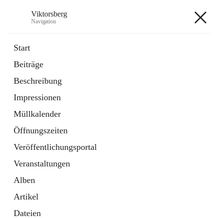
Viktorsberg
Navigation
Viktorsberg
Start
Beiträge
Gemeindepolitik
Beschreibung
1 Schnellzugriff
Impressionen
Bürgerservice
10 Schnellzugriffe
Müllkalender
Öffnungszeiten
+8
Veröffentlichungsportal
Veranstaltungen
Alben
Artikel
Hauptadresse
Dateien