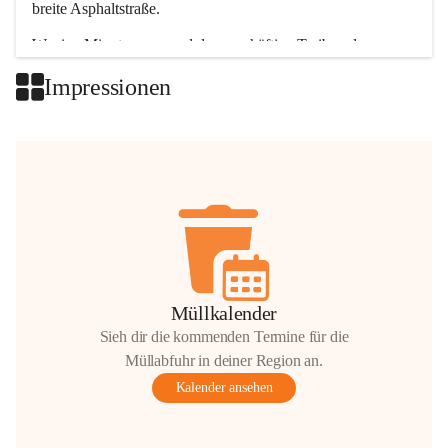
breite Asphaltstraße. 
Wenige Minuten nur, und das geschäftige Treiben der 
Talgemeinden sorgt für abwechslungsreiche Möglichkeiten.
Impressionen
+2
Müllkalender
Sieh dir die kommenden Termine für die
Müllabfuhr in deiner Region an.
Kalender ansehen