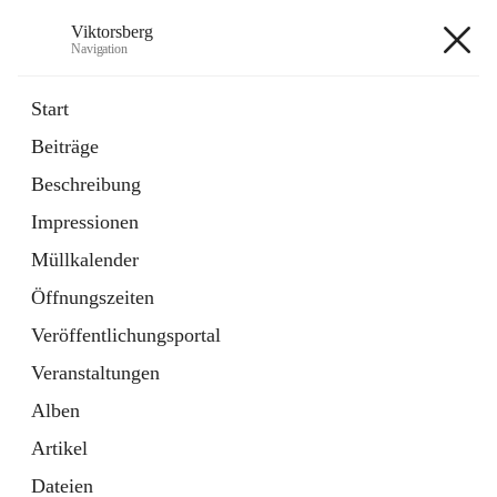
Viktorsberg
Navigation
Viktorsberg
Start
Beiträge
Gemeindepolitik
Beschreibung
1 Schnellzugriff
Impressionen
Bürgerservice
10 Schnellzugriffe
Müllkalender
Öffnungszeiten
+8
Veröffentlichungsportal
Veranstaltungen
Alben
Artikel
Hauptadresse
Dateien