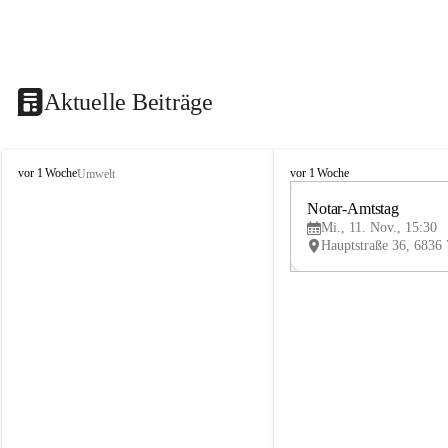
Aktuelle Beiträge
V
V
vor 1 Woche
vor 1 Woche
Umwelt
i
i
k
k
Notar-Amtstag
t
t
Mi., 11. Nov., 15:30
o
o
r
r
s
s
b
b
e
e
r
r
g
g