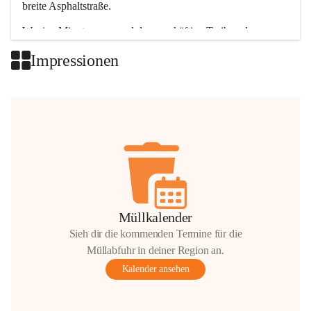
breite Asphaltstraße. 
Wenige Minuten nur, und das geschäftige Treiben der 
Talgemeinden sorgt für abwechslungsreiche Möglichkeiten.
Impressionen
+2
Müllkalender
Sieh dir die kommenden Termine für die
Müllabfuhr in deiner Region an.
Kalender ansehen