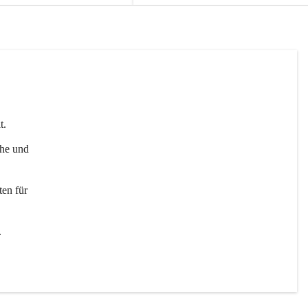
t. 
uhe und 
en für 
 