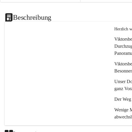
Beschreibung
Herzlich 
Viktorsbe
Durchzugs
Panoramas
Viktorsbe
Besonnenh
Unser Dor
ganz Vora
Der Weg i
Wenige Mi
abwechsl