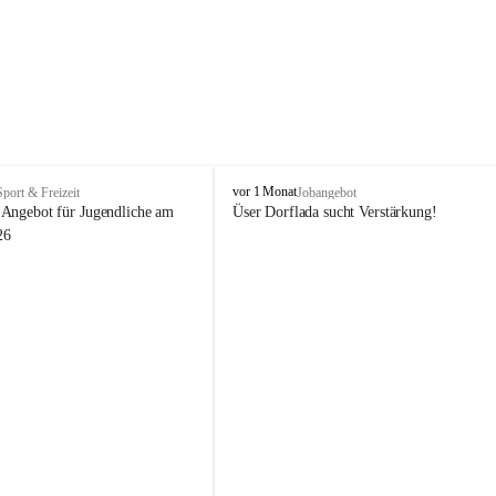
V
vor 1 Monat
Sport & Freizeit
Jobangebot
i
Angebot für Jugendliche am 
Üser Dorflada sucht Verstärkung! 
k
26
t
o
r
s
b
e
r
g