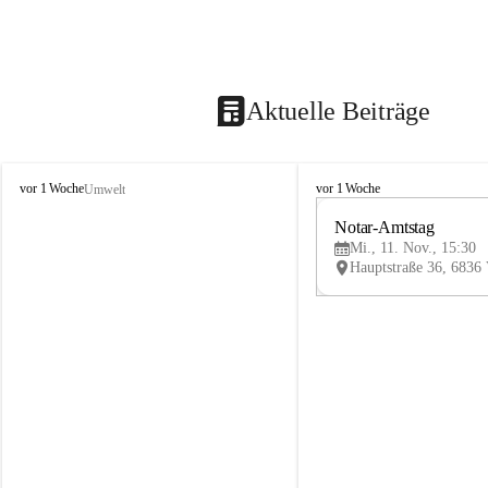
Aktuelle Beiträge
V
V
vor 1 Woche
vor 1 Woche
Umwelt
i
i
k
k
Notar-Amtstag
t
t
Mi., 11. Nov., 15:30
o
o
r
r
s
s
b
b
e
e
r
r
g
g