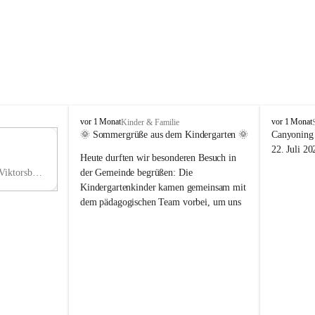
V
V
vor 1 Monat
vor 1 Monat
Kinder & Familie
i
i
🌞 Sommergrüße aus dem Kindergarten 🌞
Canyoning 
k
k
11
22. Juli 20
Heute durften wir besonderen Besuch in 
t
t
NO
o
o
Hauptstraße 36, 6836 Viktorsberg, AUT
der Gemeinde begrüßen: Die 
V
r
r
Kindergartenkinder kamen gemeinsam mit 
s
s
dem pädagogischen Team vorbei, um uns 
b
b
einen schönen Sommer zu wünschen.
e
e
r
r
Vielen Dank für diese liebe Überraschung 
g
g
und die fröhlichen Sommergrüße! Wir 
wünschen allen Kindern, ihren Familien 
sowie dem gesamten Kindergarten-Team 
erholsame, sonnige und wunderschöne 
Sommerferien. 🌼☀️