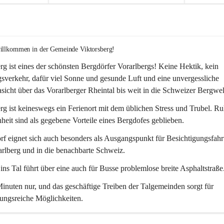
willkommen in der Gemeinde Viktorsberg!
rg ist eines der schönsten Bergdörfer Vorarlbergs! Keine Hektik, kein 
verkehr, dafür viel Sonne und gesunde Luft und eine unvergessliche 
icht über das Vorarlberger Rheintal bis weit in die Schweizer Bergwel
rg ist keineswegs ein Ferienort mit dem üblichen Stress und Trubel. R
eit sind als gegebene Vorteile eines Bergdofes geblieben. 
f eignet sich auch besonders als Ausgangspunkt für Besichtigungsfahrt
rlberg und in die benachbarte Schweiz. 
ns Tal führt über eine auch für Busse problemlose breite Asphaltstraße.
nuten nur, und das geschäftige Treiben der Talgemeinden sorgt für 
ungsreiche Möglichkeiten.