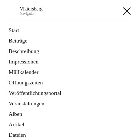
Viktorsberg
Navigation
Viktorsberg
Start
Beiträge
Gemeindepolitik
Beschreibung
1 Schnellzugriff
Impressionen
Bürgerservice
10 Schnellzugriffe
Müllkalender
Öffnungszeiten
+8
Veröffentlichungsportal
Veranstaltungen
Alben
Artikel
Hauptadresse
Dateien