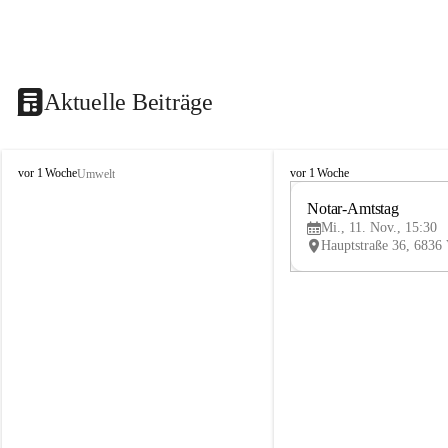
Aktuelle Beiträge
V
V
vor 1 Woche
vor 1 Woche
Umwelt
i
i
k
k
Notar-Amtstag
t
t
Mi., 11. Nov., 15:30
o
o
r
r
s
s
b
b
e
e
r
r
g
g