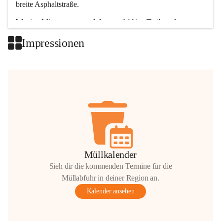
breite Asphaltstraße. 
Wenige Minuten nur, und das geschäftige Treiben der 
Talgemeinden sorgt für abwechslungsreiche Möglichkeiten.
Impressionen
+2
Müllkalender
Sieh dir die kommenden Termine für die
Müllabfuhr in deiner Region an.
Kalender ansehen